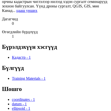
орчны кадастрын чиглэлээр нилээд хэдэн сургалт семинарууд
зохион байгуулсан. Үүнд дроны сургалт, QGIS, GIS, мөн
Канад...
цааш унших
Дагагчид
0
Өгөгдлийн бүрдлүүд
1
Бүрэлдэхүүн хэсгүүд
Кадастр
-
1
Бүлгүүд
Training Materials
-
1
Шошго
coordinates
-
1
datum
-
1
ellipsoid
-
1