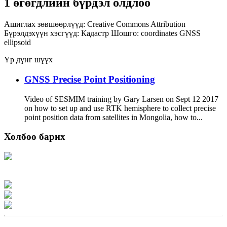
1 өгөгдлийн бүрдэл олдлоо
Ашиглах зөвшөөрлүүд:
Creative Commons Attribution
Бүрэлдэхүүн хэсгүүд:
Кадастр
Шошго:
coordinates
GNSS
ellipsoid
Үр дүнг шүүх
GNSS Precise Point Positioning
Video of SESMIM training by Gary Larsen on Sept 12 2017
on how to set up and use RTK hemisphere to collect precise
point position data from satellites in Mongolia, how to...
Холбоо барих
Хаяг: Ашигт малтмал, газрын тосны газар, Монгол Улс, Улаанбаатар хот
15170, Чингэлтэй дүүрэг, Барилгачдын талбай-3, Засгийн газрын XII байр,
баруун жигүүр
Факс: 976-11-310370
Вэб админ: 976-51-263915
Цахим шуудан: info@mrpam.gov.mn