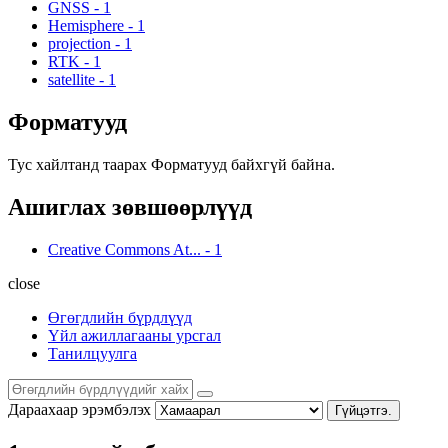
GNSS
-
1
Hemisphere
-
1
projection
-
1
RTK
-
1
satellite
-
1
Форматууд
Тус хайлтанд таарах Форматууд байхгүй байна.
Ашиглах зөвшөөрлүүд
Creative Commons At...
-
1
close
Өгөгдлийн бүрдлүүд
Үйл ажиллагааны урсгал
Танилцуулга
Дараахаар эрэмбэлэх
Гүйцэтгэ.