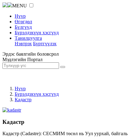
MENU
Нүүр
Өгөгдөл
Бүлгүүд
Бүрэлдэхүүн хэсгүүд
Танилцуулга
Нэвтрэх
Бүртгүүлэх
Эрдэс баялгийн боловсрол
Мэдлэгийн Портал
Нүүр
Бүрэлдэхүүн хэсгүүд
Кадастр
Кадастр
Кадастр (Cadastre): СЕСМИМ төсөл нь Уул уурхай, байгаль