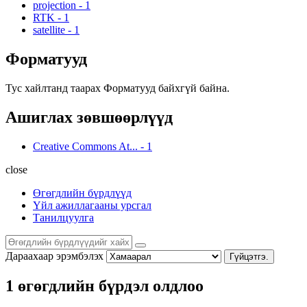
projection
-
1
RTK
-
1
satellite
-
1
Форматууд
Тус хайлтанд таарах Форматууд байхгүй байна.
Ашиглах зөвшөөрлүүд
Creative Commons At...
-
1
close
Өгөгдлийн бүрдлүүд
Үйл ажиллагааны урсгал
Танилцуулга
Дараахаар эрэмбэлэх
Гүйцэтгэ.
1 өгөгдлийн бүрдэл олдлоо