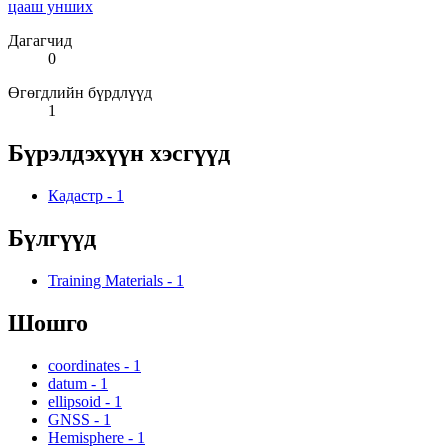
цааш унших
Дагагчид
0
Өгөгдлийн бүрдлүүд
1
Бүрэлдэхүүн хэсгүүд
Кадастр
-
1
Бүлгүүд
Training Materials
-
1
Шошго
coordinates
-
1
datum
-
1
ellipsoid
-
1
GNSS
-
1
Hemisphere
-
1