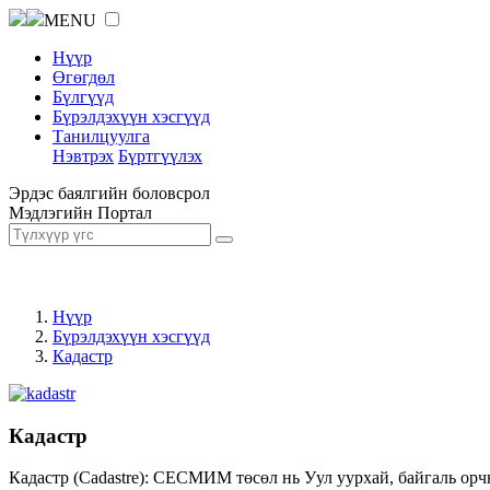
MENU
Нүүр
Өгөгдөл
Бүлгүүд
Бүрэлдэхүүн хэсгүүд
Танилцуулга
Нэвтрэх
Бүртгүүлэх
Эрдэс баялгийн боловсрол
Мэдлэгийн Портал
Нүүр
Бүрэлдэхүүн хэсгүүд
Кадастр
Кадастр
Кадастр (Cadastre): СЕСМИМ төсөл нь Уул уурхай, байгаль орч