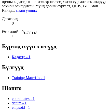
орчны кадастрын чиглэлээр нилээд хэдэн сургалт семинарууд
зохион байгуулсан. Үүнд дроны сургалт, QGIS, GIS, мөн
Канад...
цааш унших
Дагагчид
0
Өгөгдлийн бүрдлүүд
1
Бүрэлдэхүүн хэсгүүд
Кадастр
-
1
Бүлгүүд
Training Materials
-
1
Шошго
coordinates
-
1
datum
-
1
ellipsoid
-
1