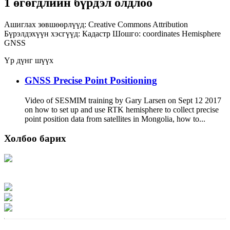
1 өгөгдлийн бүрдэл олдлоо
Ашиглах зөвшөөрлүүд:
Creative Commons Attribution
Бүрэлдэхүүн хэсгүүд:
Кадастр
Шошго:
coordinates
Hemisphere
GNSS
Үр дүнг шүүх
GNSS Precise Point Positioning
Video of SESMIM training by Gary Larsen on Sept 12 2017
on how to set up and use RTK hemisphere to collect precise
point position data from satellites in Mongolia, how to...
Холбоо барих
Хаяг: Ашигт малтмал, газрын тосны газар, Монгол Улс, Улаанбаатар хот
15170, Чингэлтэй дүүрэг, Барилгачдын талбай-3, Засгийн газрын XII байр,
баруун жигүүр
Факс: 976-11-310370
Вэб админ: 976-51-263915
Цахим шуудан: info@mrpam.gov.mn