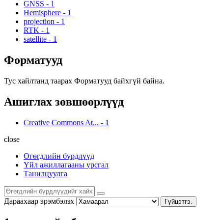
GNSS
-
1
Hemisphere
-
1
projection
-
1
RTK
-
1
satellite
-
1
Форматууд
Тус хайлтанд таарах Форматууд байхгүй байна.
Ашиглах зөвшөөрлүүд
Creative Commons At...
-
1
close
Өгөгдлийн бүрдлүүд
Үйл ажиллагааны урсгал
Танилцуулга
Дараахаар эрэмбэлэх
Гүйцэтгэ.