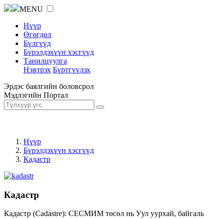
MENU
Нүүр
Өгөгдөл
Бүлгүүд
Бүрэлдэхүүн хэсгүүд
Танилцуулга
Нэвтрэх
Бүртгүүлэх
Эрдэс баялгийн боловсрол
Мэдлэгийн Портал
Нүүр
Бүрэлдэхүүн хэсгүүд
Кадастр
Кадастр
Кадастр (Cadastre): СЕСМИМ төсөл нь Уул уурхай, байгаль