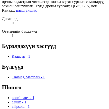
орчны кадастрын чиглэлээр нилээд хэдэн сургалт семинарууд
зохион байгуулсан. Үүнд дроны сургалт, QGIS, GIS, мөн
Канад...
цааш унших
Дагагчид
0
Өгөгдлийн бүрдлүүд
1
Бүрэлдэхүүн хэсгүүд
Кадастр
-
1
Бүлгүүд
Training Materials
-
1
Шошго
coordinates
-
1
datum
-
1
ellipsoid
-
1