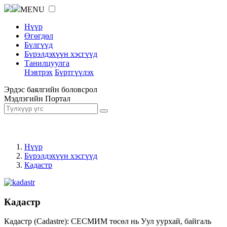
MENU
Нүүр
Өгөгдөл
Бүлгүүд
Бүрэлдэхүүн хэсгүүд
Танилцуулга
Нэвтрэх
Бүртгүүлэх
Эрдэс баялгийн боловсрол
Мэдлэгийн Портал
Нүүр
Бүрэлдэхүүн хэсгүүд
Кадастр
Кадастр
Кадастр (Cadastre): СЕСМИМ төсөл нь Уул уурхай, байгаль