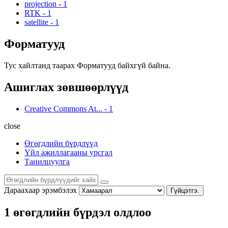
projection
-
1
RTK
-
1
satellite
-
1
Форматууд
Тус хайлтанд таарах Форматууд байхгүй байна.
Ашиглах зөвшөөрлүүд
Creative Commons At...
-
1
close
Өгөгдлийн бүрдлүүд
Үйл ажиллагааны урсгал
Танилцуулга
Дараахаар эрэмбэлэх
Гүйцэтгэ.
1 өгөгдлийн бүрдэл олдлоо