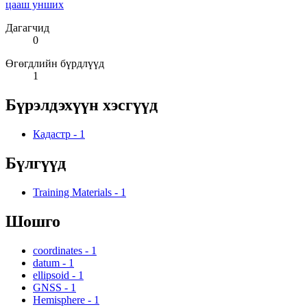
цааш унших
Дагагчид
0
Өгөгдлийн бүрдлүүд
1
Бүрэлдэхүүн хэсгүүд
Кадастр
-
1
Бүлгүүд
Training Materials
-
1
Шошго
coordinates
-
1
datum
-
1
ellipsoid
-
1
GNSS
-
1
Hemisphere
-
1