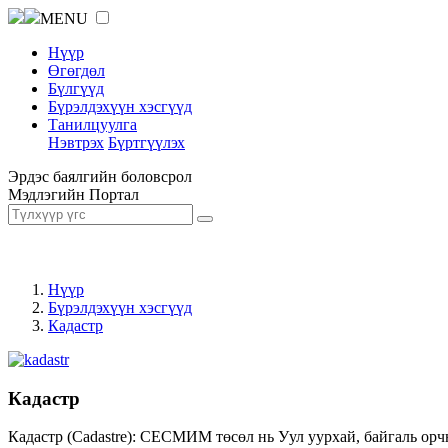
MENU
Нүүр
Өгөгдөл
Бүлгүүд
Бүрэлдэхүүн хэсгүүд
Танилцуулга
Нэвтрэх
Бүртгүүлэх
Эрдэс баялгийн боловсрол
Мэдлэгийн Портал
Нүүр
Бүрэлдэхүүн хэсгүүд
Кадастр
Кадастр
Кадастр (Cadastre): СЕСМИМ төсөл нь Уул уурхай, байгаль орч