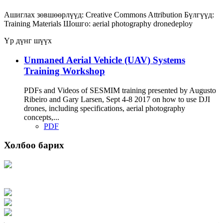
Ашиглах зөвшөөрлүүд:
Creative Commons Attribution
Бүлгүүд:
Training Materials
Шошго:
aerial photography
dronedeploy
Үр дүнг шүүх
Unmaned Aerial Vehicle (UAV) Systems
Training Workshop
PDFs and Videos of SESMIM training presented by Augusto
Ribeiro and Gary Larsen, Sept 4-8 2017 on how to use DJI
drones, including specifications, aerial photography
concepts,...
PDF
Холбоо барих
Хаяг: Ашигт малтмал, газрын тосны газар, Монгол Улс, Улаанбаатар хот
15170, Чингэлтэй дүүрэг, Барилгачдын талбай-3, Засгийн газрын XII байр,
баруун жигүүр
Факс: 976-11-310370
Вэб админ: 976-51-263915
Цахим шуудан: info@mrpam.gov.mn