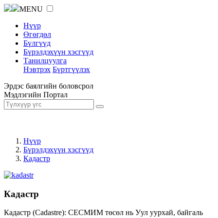
MENU
Нүүр
Өгөгдөл
Бүлгүүд
Бүрэлдэхүүн хэсгүүд
Танилцуулга
Нэвтрэх
Бүртгүүлэх
Эрдэс баялгийн боловсрол
Мэдлэгийн Портал
Нүүр
Бүрэлдэхүүн хэсгүүд
Кадастр
Кадастр
Кадастр (Cadastre): СЕСМИМ төсөл нь Уул уурхай, байгаль