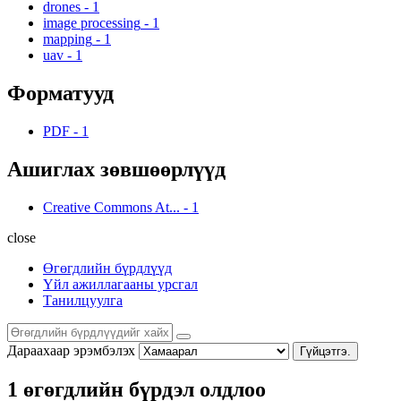
drones
-
1
image processing
-
1
mapping
-
1
uav
-
1
Форматууд
PDF
-
1
Ашиглах зөвшөөрлүүд
Creative Commons At...
-
1
close
Өгөгдлийн бүрдлүүд
Үйл ажиллагааны урсгал
Танилцуулга
Дараахаар эрэмбэлэх
Гүйцэтгэ.
1 өгөгдлийн бүрдэл олдлоо