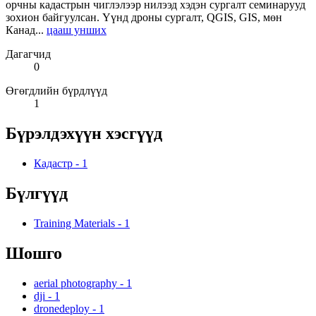
орчны кадастрын чиглэлээр нилээд хэдэн сургалт семинарууд
зохион байгуулсан. Үүнд дроны сургалт, QGIS, GIS, мөн
Канад...
цааш унших
Дагагчид
0
Өгөгдлийн бүрдлүүд
1
Бүрэлдэхүүн хэсгүүд
Кадастр
-
1
Бүлгүүд
Training Materials
-
1
Шошго
aerial photography
-
1
dji
-
1
dronedeploy
-
1