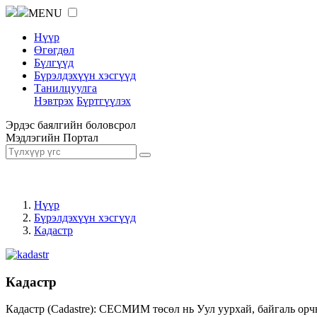
MENU
Нүүр
Өгөгдөл
Бүлгүүд
Бүрэлдэхүүн хэсгүүд
Танилцуулга
Нэвтрэх
Бүртгүүлэх
Эрдэс баялгийн боловсрол
Мэдлэгийн Портал
Нүүр
Бүрэлдэхүүн хэсгүүд
Кадастр
Кадастр
Кадастр (Cadastre): СЕСМИМ төсөл нь Уул уурхай, байгаль орч