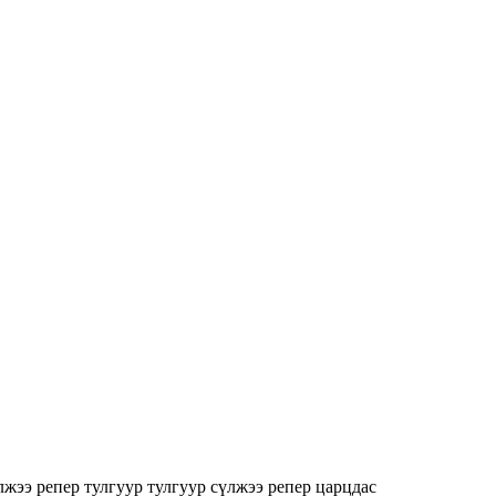
лжээ
репер
тулгуур
тулгуур сүлжээ репер царцдас