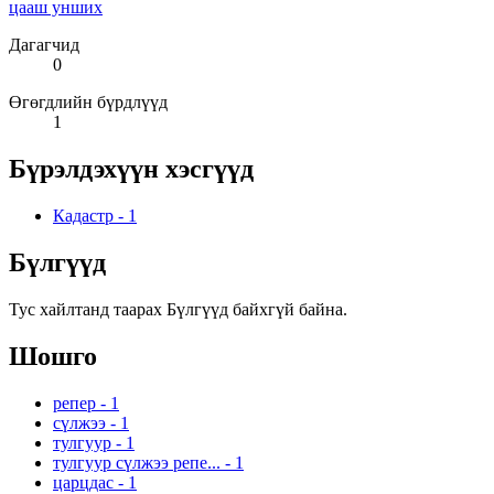
цааш унших
Дагагчид
0
Өгөгдлийн бүрдлүүд
1
Бүрэлдэхүүн хэсгүүд
Кадастр
-
1
Бүлгүүд
Тус хайлтанд таарах Бүлгүүд байхгүй байна.
Шошго
репер
-
1
сүлжээ
-
1
тулгуур
-
1
тулгуур сүлжээ репе...
-
1
царцдас
-
1