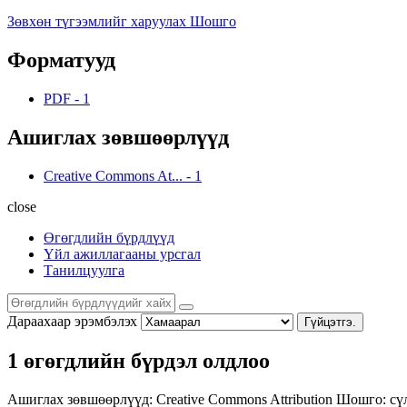
Зөвхөн түгээмлийг харуулах Шошго
Форматууд
PDF
-
1
Ашиглах зөвшөөрлүүд
Creative Commons At...
-
1
close
Өгөгдлийн бүрдлүүд
Үйл ажиллагааны урсгал
Танилцуулга
Дараахаар эрэмбэлэх
Гүйцэтгэ.
1 өгөгдлийн бүрдэл олдлоо
Ашиглах зөвшөөрлүүд:
Creative Commons Attribution
Шошго:
сү