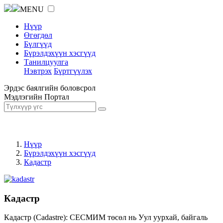
MENU
Нүүр
Өгөгдөл
Бүлгүүд
Бүрэлдэхүүн хэсгүүд
Танилцуулга
Нэвтрэх
Бүртгүүлэх
Эрдэс баялгийн боловсрол
Мэдлэгийн Портал
Нүүр
Бүрэлдэхүүн хэсгүүд
Кадастр
Кадастр
Кадастр (Cadastre): СЕСМИМ төсөл нь Уул уурхай, байгаль