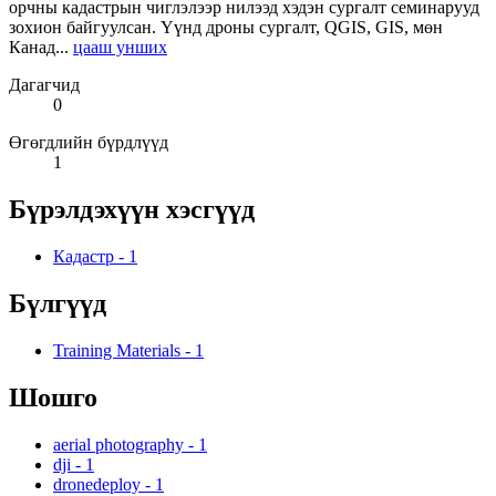
орчны кадастрын чиглэлээр нилээд хэдэн сургалт семинарууд
зохион байгуулсан. Үүнд дроны сургалт, QGIS, GIS, мөн
Канад...
цааш унших
Дагагчид
0
Өгөгдлийн бүрдлүүд
1
Бүрэлдэхүүн хэсгүүд
Кадастр
-
1
Бүлгүүд
Training Materials
-
1
Шошго
aerial photography
-
1
dji
-
1
dronedeploy
-
1