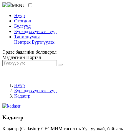
MENU
Нүүр
Өгөгдөл
Бүлгүүд
Бүрэлдэхүүн хэсгүүд
Танилцуулга
Нэвтрэх
Бүртгүүлэх
Эрдэс баялгийн боловсрол
Мэдлэгийн Портал
Нүүр
Бүрэлдэхүүн хэсгүүд
Кадастр
Кадастр
Кадастр (Cadastre): СЕСМИМ төсөл нь Уул уурхай, байгаль