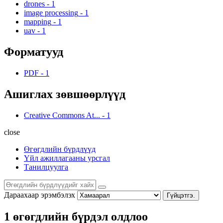
drones
-
1
image processing
-
1
mapping
-
1
uav
-
1
Форматууд
PDF
-
1
Ашиглах зөвшөөрлүүд
Creative Commons At...
-
1
close
Өгөгдлийн бүрдлүүд
Үйл ажиллагааны урсгал
Танилцуулга
Дараахаар эрэмбэлэх
Гүйцэтгэ.
1 өгөгдлийн бүрдэл олдлоо