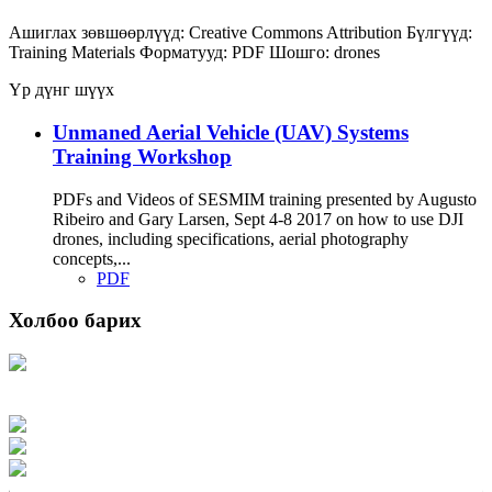
Ашиглах зөвшөөрлүүд:
Creative Commons Attribution
Бүлгүүд:
Training Materials
Форматууд:
PDF
Шошго:
drones
Үр дүнг шүүх
Unmaned Aerial Vehicle (UAV) Systems
Training Workshop
PDFs and Videos of SESMIM training presented by Augusto
Ribeiro and Gary Larsen, Sept 4-8 2017 on how to use DJI
drones, including specifications, aerial photography
concepts,...
PDF
Холбоо барих
Хаяг: Ашигт малтмал, газрын тосны газар, Монгол Улс, Улаанбаатар хот
15170, Чингэлтэй дүүрэг, Барилгачдын талбай-3, Засгийн газрын XII байр,
баруун жигүүр
Факс: 976-11-310370
Вэб админ: 976-51-263915
Цахим шуудан: info@mrpam.gov.mn