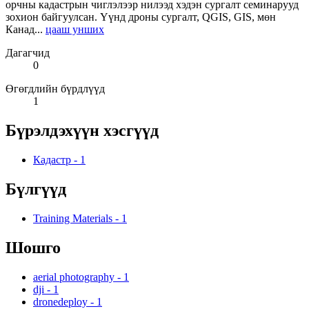
орчны кадастрын чиглэлээр нилээд хэдэн сургалт семинарууд
зохион байгуулсан. Үүнд дроны сургалт, QGIS, GIS, мөн
Канад...
цааш унших
Дагагчид
0
Өгөгдлийн бүрдлүүд
1
Бүрэлдэхүүн хэсгүүд
Кадастр
-
1
Бүлгүүд
Training Materials
-
1
Шошго
aerial photography
-
1
dji
-
1
dronedeploy
-
1