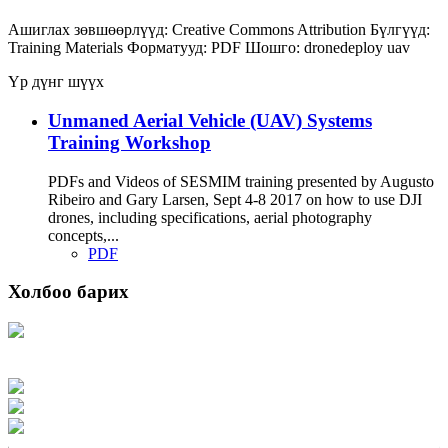
Ашиглах зөвшөөрлүүд:
Creative Commons Attribution
Бүлгүүд:
Training Materials
Форматууд:
PDF
Шошго:
dronedeploy
uav
Үр дүнг шүүх
Unmaned Aerial Vehicle (UAV) Systems
Training Workshop
PDFs and Videos of SESMIM training presented by Augusto
Ribeiro and Gary Larsen, Sept 4-8 2017 on how to use DJI
drones, including specifications, aerial photography
concepts,...
PDF
Холбоо барих
Хаяг: Ашигт малтмал, газрын тосны газар, Монгол Улс, Улаанбаатар хот
15170, Чингэлтэй дүүрэг, Барилгачдын талбай-3, Засгийн газрын XII байр,
баруун жигүүр
Факс: 976-11-310370
Вэб админ: 976-51-263915
Цахим шуудан: info@mrpam.gov.mn