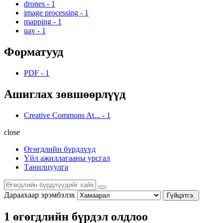
drones
-
1
image processing
-
1
mapping
-
1
uav
-
1
Форматууд
PDF
-
1
Ашиглах зөвшөөрлүүд
Creative Commons At...
-
1
close
Өгөгдлийн бүрдлүүд
Үйл ажиллагааны урсгал
Танилцуулга
Дараахаар эрэмбэлэх
Гүйцэтгэ.
1 өгөгдлийн бүрдэл олдлоо