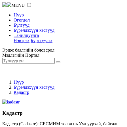
MENU
Нүүр
Өгөгдөл
Бүлгүүд
Бүрэлдэхүүн хэсгүүд
Танилцуулга
Нэвтрэх
Бүртгүүлэх
Эрдэс баялгийн боловсрол
Мэдлэгийн Портал
Нүүр
Бүрэлдэхүүн хэсгүүд
Кадастр
Кадастр
Кадастр (Cadastre): СЕСМИМ төсөл нь Уул уурхай, байгаль