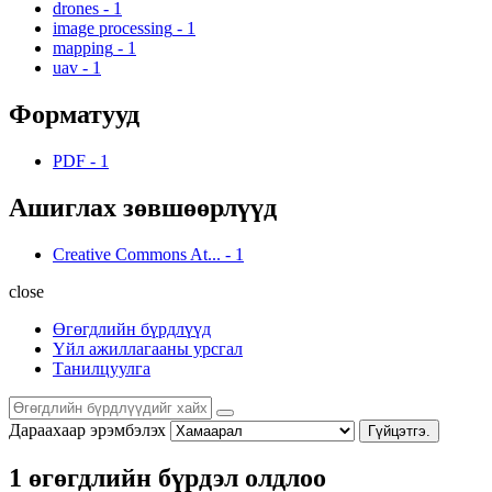
drones
-
1
image processing
-
1
mapping
-
1
uav
-
1
Форматууд
PDF
-
1
Ашиглах зөвшөөрлүүд
Creative Commons At...
-
1
close
Өгөгдлийн бүрдлүүд
Үйл ажиллагааны урсгал
Танилцуулга
Дараахаар эрэмбэлэх
Гүйцэтгэ.
1 өгөгдлийн бүрдэл олдлоо