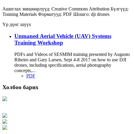
Ашиглах зөвшөөрлүүд:
Creative Commons Attribution
Бүлгүүд:
Training Materials
Форматууд:
PDF
Шошго:
dji
drones
Үр дүнг шүүх
Unmaned Aerial Vehicle (UAV) Systems
Training Workshop
PDFs and Videos of SESMIM training presented by Augusto
Ribeiro and Gary Larsen, Sept 4-8 2017 on how to use DJI
drones, including specifications, aerial photography
concepts,...
PDF
Холбоо барих
Хаяг: Ашигт малтмал, газрын тосны газар, Монгол Улс, Улаанбаатар хот
15170, Чингэлтэй дүүрэг, Барилгачдын талбай-3, Засгийн газрын XII байр,
баруун жигүүр
Факс: 976-11-310370
Вэб админ: 976-51-263915
Цахим шуудан: info@mrpam.gov.mn