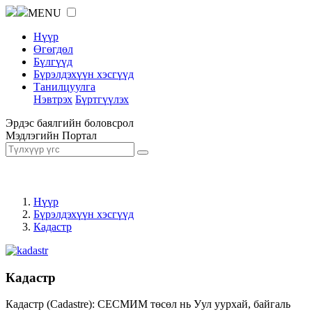
MENU
Нүүр
Өгөгдөл
Бүлгүүд
Бүрэлдэхүүн хэсгүүд
Танилцуулга
Нэвтрэх
Бүртгүүлэх
Эрдэс баялгийн боловсрол
Мэдлэгийн Портал
Нүүр
Бүрэлдэхүүн хэсгүүд
Кадастр
Кадастр
Кадастр (Cadastre): СЕСМИМ төсөл нь Уул уурхай, байгаль