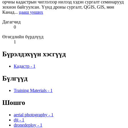
орчны кадастрын чиглэлээр нилээд хэдэн сургалт семинарууд
зохион байгуулсан. Үүнд дроны сургалт, QGIS, GIS, мөн
Канад...
цааш унших
Дагагчид
0
Өгөгдлийн бүрдлүүд
1
Бүрэлдэхүүн хэсгүүд
Кадастр
-
1
Бүлгүүд
Training Materials
-
1
Шошго
aerial photography
-
1
dji
-
1
dronedeploy
-
1