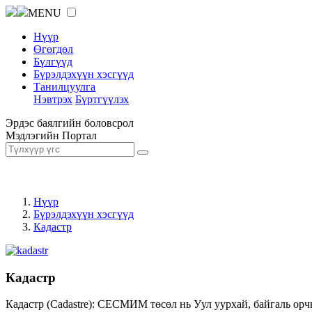
MENU
Нүүр
Өгөгдөл
Бүлгүүд
Бүрэлдэхүүн хэсгүүд
Танилцуулга
Нэвтрэх
Бүртгүүлэх
Эрдэс баялгийн боловсрол
Мэдлэгийн Портал
Нүүр
Бүрэлдэхүүн хэсгүүд
Кадастр
Кадастр
Кадастр (Cadastre): СЕСМИМ төсөл нь Уул уурхай, байгаль орч