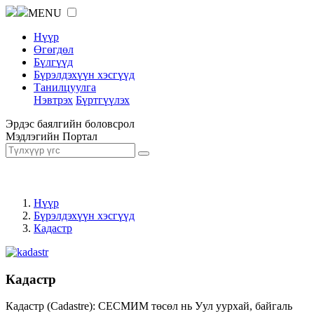
MENU
Нүүр
Өгөгдөл
Бүлгүүд
Бүрэлдэхүүн хэсгүүд
Танилцуулга
Нэвтрэх
Бүртгүүлэх
Эрдэс баялгийн боловсрол
Мэдлэгийн Портал
Нүүр
Бүрэлдэхүүн хэсгүүд
Кадастр
Кадастр
Кадастр (Cadastre): СЕСМИМ төсөл нь Уул уурхай, байгаль