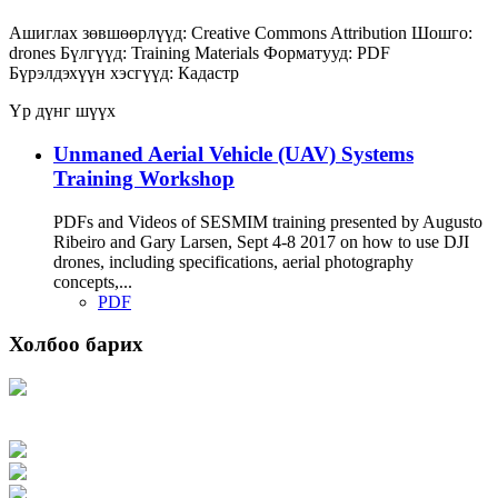
Ашиглах зөвшөөрлүүд:
Creative Commons Attribution
Шошго:
drones
Бүлгүүд:
Training Materials
Форматууд:
PDF
Бүрэлдэхүүн хэсгүүд:
Кадастр
Үр дүнг шүүх
Unmaned Aerial Vehicle (UAV) Systems
Training Workshop
PDFs and Videos of SESMIM training presented by Augusto
Ribeiro and Gary Larsen, Sept 4-8 2017 on how to use DJI
drones, including specifications, aerial photography
concepts,...
PDF
Холбоо барих
Хаяг: Ашигт малтмал, газрын тосны газар, Монгол Улс, Улаанбаатар хот
15170, Чингэлтэй дүүрэг, Барилгачдын талбай-3, Засгийн газрын XII байр,
баруун жигүүр
Факс: 976-11-310370
Вэб админ: 976-51-263915
Цахим шуудан: info@mrpam.gov.mn