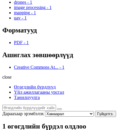
drones
-
1
image processing
-
1
mapping
-
1
uav
-
1
Форматууд
PDF
-
1
Ашиглах зөвшөөрлүүд
Creative Commons At...
-
1
close
Өгөгдлийн бүрдлүүд
Үйл ажиллагааны урсгал
Танилцуулга
Дараахаар эрэмбэлэх
Гүйцэтгэ.
1 өгөгдлийн бүрдэл олдлоо