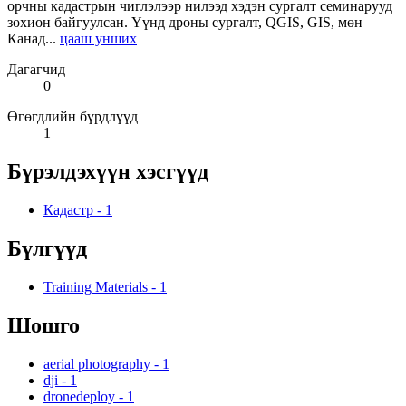
орчны кадастрын чиглэлээр нилээд хэдэн сургалт семинарууд
зохион байгуулсан. Үүнд дроны сургалт, QGIS, GIS, мөн
Канад...
цааш унших
Дагагчид
0
Өгөгдлийн бүрдлүүд
1
Бүрэлдэхүүн хэсгүүд
Кадастр
-
1
Бүлгүүд
Training Materials
-
1
Шошго
aerial photography
-
1
dji
-
1
dronedeploy
-
1