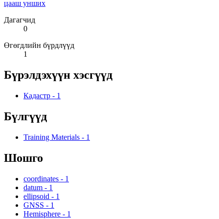
цааш унших
Дагагчид
0
Өгөгдлийн бүрдлүүд
1
Бүрэлдэхүүн хэсгүүд
Кадастр
-
1
Бүлгүүд
Training Materials
-
1
Шошго
coordinates
-
1
datum
-
1
ellipsoid
-
1
GNSS
-
1
Hemisphere
-
1