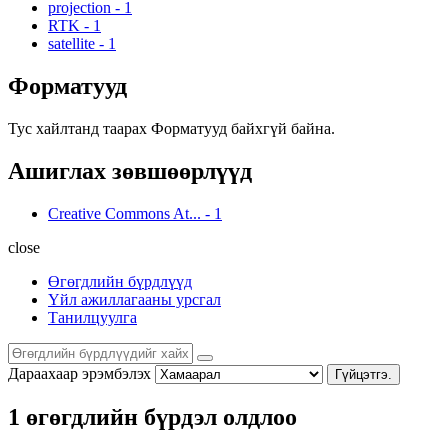
projection
-
1
RTK
-
1
satellite
-
1
Форматууд
Тус хайлтанд таарах Форматууд байхгүй байна.
Ашиглах зөвшөөрлүүд
Creative Commons At...
-
1
close
Өгөгдлийн бүрдлүүд
Үйл ажиллагааны урсгал
Танилцуулга
Дараахаар эрэмбэлэх
Гүйцэтгэ.
1 өгөгдлийн бүрдэл олдлоо