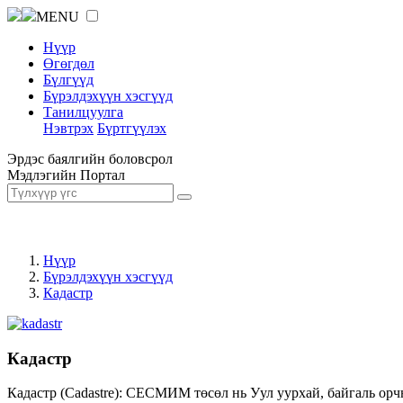
MENU
Нүүр
Өгөгдөл
Бүлгүүд
Бүрэлдэхүүн хэсгүүд
Танилцуулга
Нэвтрэх
Бүртгүүлэх
Эрдэс баялгийн боловсрол
Мэдлэгийн Портал
Нүүр
Бүрэлдэхүүн хэсгүүд
Кадастр
Кадастр
Кадастр (Cadastre): СЕСМИМ төсөл нь Уул уурхай, байгаль орч