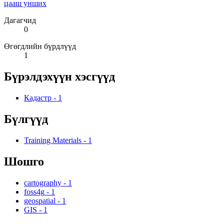
цааш унших
Дагагчид
0
Өгөгдлийн бүрдлүүд
1
Бүрэлдэхүүн хэсгүүд
Кадастр
-
1
Бүлгүүд
Training Materials
-
1
Шошго
cartography
-
1
foss4g
-
1
geospatial
-
1
GIS
-
1