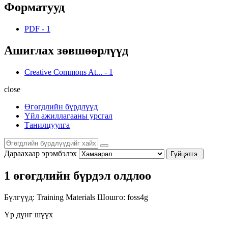
Форматууд
PDF
-
1
Ашиглах зөвшөөрлүүд
Creative Commons At...
-
1
close
Өгөгдлийн бүрдлүүд
Үйл ажиллагааны урсгал
Танилцуулга
Дараахаар эрэмбэлэх
Гүйцэтгэ.
1 өгөгдлийн бүрдэл олдлоо
Бүлгүүд:
Training Materials
Шошго:
foss4g
Үр дүнг шүүх