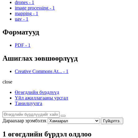
drones
-
1
image processing
-
1
mapping
-
1
uav
-
1
Форматууд
PDF
-
1
Ашиглах зөвшөөрлүүд
Creative Commons At...
-
1
close
Өгөгдлийн бүрдлүүд
Үйл ажиллагааны урсгал
Танилцуулга
Дараахаар эрэмбэлэх
Гүйцэтгэ.
1 өгөгдлийн бүрдэл олдлоо