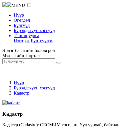
MENU
Нүүр
Өгөгдөл
Бүлгүүд
Бүрэлдэхүүн хэсгүүд
Танилцуулга
Нэвтрэх
Бүртгүүлэх
Эрдэс баялгийн боловсрол
Мэдлэгийн Портал
Нүүр
Бүрэлдэхүүн хэсгүүд
Кадастр
Кадастр
Кадастр (Cadastre): СЕСМИМ төсөл нь Уул уурхай, байгаль