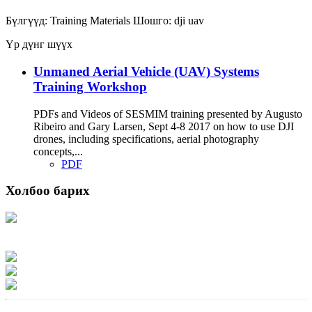
Бүлгүүд:
Training Materials
Шошго:
dji
uav
Үр дүнг шүүх
Unmaned Aerial Vehicle (UAV) Systems
Training Workshop
PDFs and Videos of SESMIM training presented by Augusto
Ribeiro and Gary Larsen, Sept 4-8 2017 on how to use DJI
drones, including specifications, aerial photography
concepts,...
PDF
Холбоо барих
Хаяг: Ашигт малтмал, газрын тосны газар, Монгол Улс, Улаанбаатар хот
15170, Чингэлтэй дүүрэг, Барилгачдын талбай-3, Засгийн газрын XII байр,
баруун жигүүр
Факс: 976-11-310370
Вэб админ: 976-51-263915
Цахим шуудан: info@mrpam.gov.mn