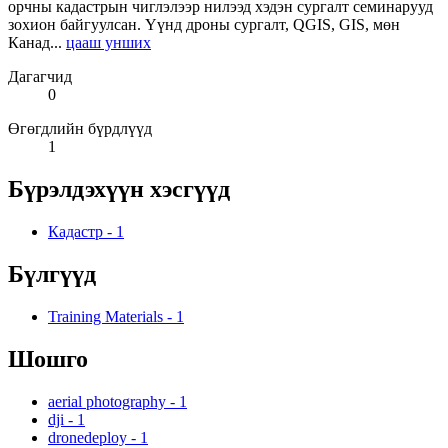
орчны кадастрын чиглэлээр нилээд хэдэн сургалт семинарууд
зохион байгуулсан. Үүнд дроны сургалт, QGIS, GIS, мөн
Канад...
цааш унших
Дагагчид
0
Өгөгдлийн бүрдлүүд
1
Бүрэлдэхүүн хэсгүүд
Кадастр
-
1
Бүлгүүд
Training Materials
-
1
Шошго
aerial photography
-
1
dji
-
1
dronedeploy
-
1