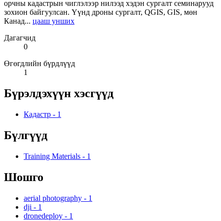
орчны кадастрын чиглэлээр нилээд хэдэн сургалт семинарууд
зохион байгуулсан. Үүнд дроны сургалт, QGIS, GIS, мөн
Канад...
цааш унших
Дагагчид
0
Өгөгдлийн бүрдлүүд
1
Бүрэлдэхүүн хэсгүүд
Кадастр
-
1
Бүлгүүд
Training Materials
-
1
Шошго
aerial photography
-
1
dji
-
1
dronedeploy
-
1