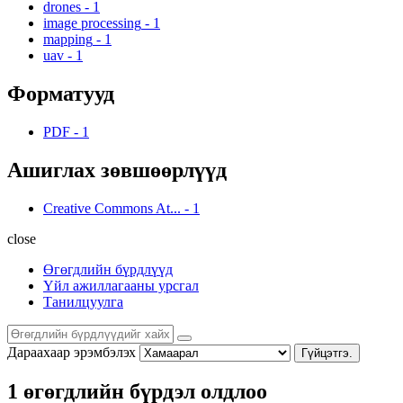
drones
-
1
image processing
-
1
mapping
-
1
uav
-
1
Форматууд
PDF
-
1
Ашиглах зөвшөөрлүүд
Creative Commons At...
-
1
close
Өгөгдлийн бүрдлүүд
Үйл ажиллагааны урсгал
Танилцуулга
Дараахаар эрэмбэлэх
Гүйцэтгэ.
1 өгөгдлийн бүрдэл олдлоо