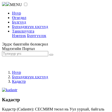
MENU
Нүүр
Өгөгдөл
Бүлгүүд
Бүрэлдэхүүн хэсгүүд
Танилцуулга
Нэвтрэх
Бүртгүүлэх
Эрдэс баялгийн боловсрол
Мэдлэгийн Портал
Нүүр
Бүрэлдэхүүн хэсгүүд
Кадастр
Кадастр
Кадастр (Cadastre): СЕСМИМ төсөл нь Уул уурхай, байгаль