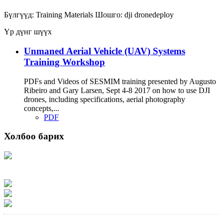
Бүлгүүд:
Training Materials
Шошго:
dji
dronedeploy
Үр дүнг шүүх
Unmaned Aerial Vehicle (UAV) Systems
Training Workshop
PDFs and Videos of SESMIM training presented by Augusto
Ribeiro and Gary Larsen, Sept 4-8 2017 on how to use DJI
drones, including specifications, aerial photography
concepts,...
PDF
Холбоо барих
Хаяг: Ашигт малтмал, газрын тосны газар, Монгол Улс, Улаанбаатар хот
15170, Чингэлтэй дүүрэг, Барилгачдын талбай-3, Засгийн газрын XII байр,
баруун жигүүр
Факс: 976-11-310370
Вэб админ: 976-51-263915
Цахим шуудан: info@mrpam.gov.mn