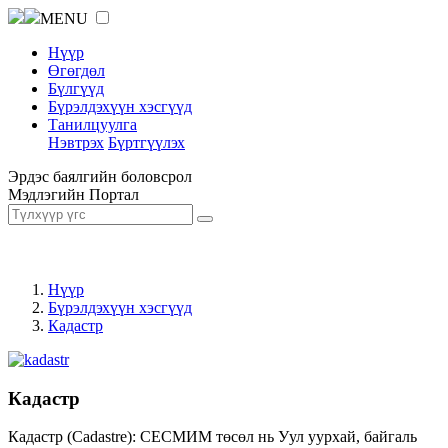
MENU
Нүүр
Өгөгдөл
Бүлгүүд
Бүрэлдэхүүн хэсгүүд
Танилцуулга
Нэвтрэх
Бүртгүүлэх
Эрдэс баялгийн боловсрол
Мэдлэгийн Портал
Нүүр
Бүрэлдэхүүн хэсгүүд
Кадастр
Кадастр
Кадастр (Cadastre): СЕСМИМ төсөл нь Уул уурхай, байгаль