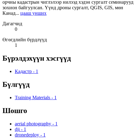
орчны кадастрын чиглэлээр нилээд хэдэн сургалт семинарууд
зохион байгуулсан. Үүнд дроны сургалт, QGIS, GIS, мөн
Канад...
цааш унших
Дагагчид
0
Өгөгдлийн бүрдлүүд
1
Бүрэлдэхүүн хэсгүүд
Кадастр
-
1
Бүлгүүд
Training Materials
-
1
Шошго
aerial photography
-
1
dji
-
1
dronedeploy
-
1