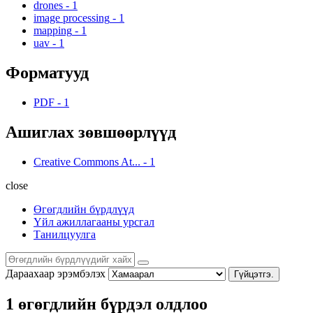
drones
-
1
image processing
-
1
mapping
-
1
uav
-
1
Форматууд
PDF
-
1
Ашиглах зөвшөөрлүүд
Creative Commons At...
-
1
close
Өгөгдлийн бүрдлүүд
Үйл ажиллагааны урсгал
Танилцуулга
Дараахаар эрэмбэлэх
Гүйцэтгэ.
1 өгөгдлийн бүрдэл олдлоо