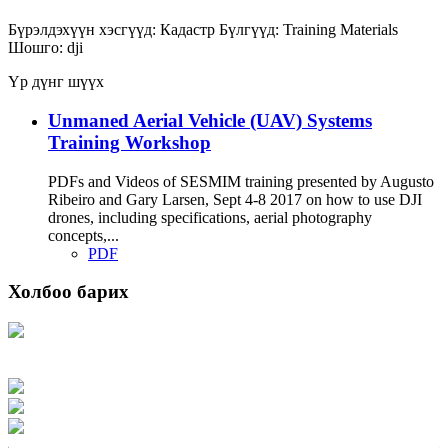
Бүрэлдэхүүн хэсгүүд:
Кадастр
Бүлгүүд:
Training Materials
Шошго:
dji
Үр дүнг шүүх
Unmaned Aerial Vehicle (UAV) Systems
Training Workshop
PDFs and Videos of SESMIM training presented by Augusto
Ribeiro and Gary Larsen, Sept 4-8 2017 on how to use DJI
drones, including specifications, aerial photography
concepts,...
PDF
Холбоо барих
Хаяг: Ашигт малтмал, газрын тосны газар, Монгол Улс, Улаанбаатар хот
15170, Чингэлтэй дүүрэг, Барилгачдын талбай-3, Засгийн газрын XII байр,
баруун жигүүр
Факс: 976-11-310370
Вэб админ: 976-51-263915
Цахим шуудан: info@mrpam.gov.mn