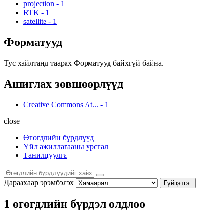
projection
-
1
RTK
-
1
satellite
-
1
Форматууд
Тус хайлтанд таарах Форматууд байхгүй байна.
Ашиглах зөвшөөрлүүд
Creative Commons At...
-
1
close
Өгөгдлийн бүрдлүүд
Үйл ажиллагааны урсгал
Танилцуулга
Дараахаар эрэмбэлэх
Гүйцэтгэ.
1 өгөгдлийн бүрдэл олдлоо