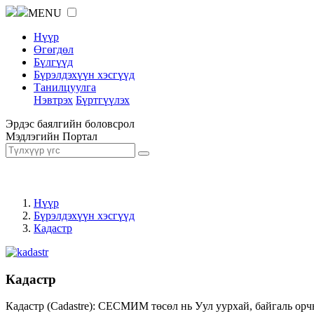
MENU
Нүүр
Өгөгдөл
Бүлгүүд
Бүрэлдэхүүн хэсгүүд
Танилцуулга
Нэвтрэх
Бүртгүүлэх
Эрдэс баялгийн боловсрол
Мэдлэгийн Портал
Нүүр
Бүрэлдэхүүн хэсгүүд
Кадастр
Кадастр
Кадастр (Cadastre): СЕСМИМ төсөл нь Уул уурхай, байгаль орч