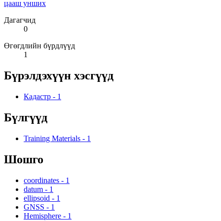
цааш унших
Дагагчид
0
Өгөгдлийн бүрдлүүд
1
Бүрэлдэхүүн хэсгүүд
Кадастр
-
1
Бүлгүүд
Training Materials
-
1
Шошго
coordinates
-
1
datum
-
1
ellipsoid
-
1
GNSS
-
1
Hemisphere
-
1