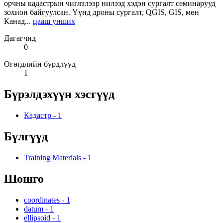
орчны кадастрын чиглэлээр нилээд хэдэн сургалт семинарууд
зохион байгуулсан. Үүнд дроны сургалт, QGIS, GIS, мөн
Канад...
цааш унших
Дагагчид
0
Өгөгдлийн бүрдлүүд
1
Бүрэлдэхүүн хэсгүүд
Кадастр
-
1
Бүлгүүд
Training Materials
-
1
Шошго
coordinates
-
1
datum
-
1
ellipsoid
-
1