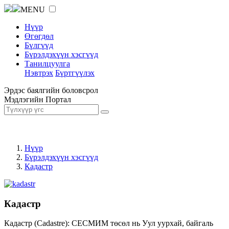
MENU
Нүүр
Өгөгдөл
Бүлгүүд
Бүрэлдэхүүн хэсгүүд
Танилцуулга
Нэвтрэх
Бүртгүүлэх
Эрдэс баялгийн боловсрол
Мэдлэгийн Портал
Нүүр
Бүрэлдэхүүн хэсгүүд
Кадастр
Кадастр
Кадастр (Cadastre): СЕСМИМ төсөл нь Уул уурхай, байгаль