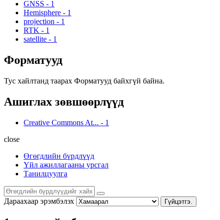
GNSS
-
1
Hemisphere
-
1
projection
-
1
RTK
-
1
satellite
-
1
Форматууд
Тус хайлтанд таарах Форматууд байхгүй байна.
Ашиглах зөвшөөрлүүд
Creative Commons At...
-
1
close
Өгөгдлийн бүрдлүүд
Үйл ажиллагааны урсгал
Танилцуулга
Дараахаар эрэмбэлэх
Гүйцэтгэ.