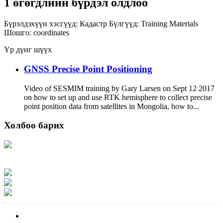
1 өгөгдлийн бүрдэл олдлоо
Бүрэлдэхүүн хэсгүүд:
Кадастр
Бүлгүүд:
Training Materials
Шошго:
coordinates
Үр дүнг шүүх
GNSS Precise Point Positioning
Video of SESMIM training by Gary Larsen on Sept 12 2017
on how to set up and use RTK hemisphere to collect precise
point position data from satellites in Mongolia, how to...
Холбоо барих
Хаяг: Ашигт малтмал, газрын тосны газар, Монгол Улс, Улаанбаатар хот
15170, Чингэлтэй дүүрэг, Барилгачдын талбай-3, Засгийн газрын XII байр,
баруун жигүүр
Факс: 976-11-310370
Вэб админ: 976-51-263915
Цахим шуудан: info@mrpam.gov.mn