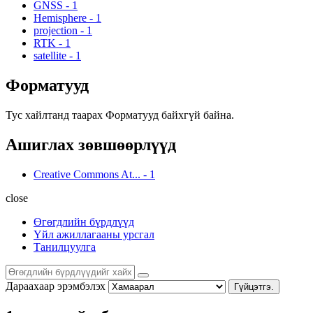
GNSS
-
1
Hemisphere
-
1
projection
-
1
RTK
-
1
satellite
-
1
Форматууд
Тус хайлтанд таарах Форматууд байхгүй байна.
Ашиглах зөвшөөрлүүд
Creative Commons At...
-
1
close
Өгөгдлийн бүрдлүүд
Үйл ажиллагааны урсгал
Танилцуулга
Дараахаар эрэмбэлэх
Гүйцэтгэ.