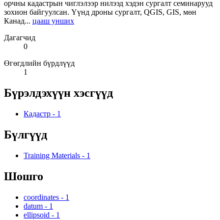
орчны кадастрын чиглэлээр нилээд хэдэн сургалт семинарууд
зохион байгуулсан. Үүнд дроны сургалт, QGIS, GIS, мөн
Канад...
цааш унших
Дагагчид
0
Өгөгдлийн бүрдлүүд
1
Бүрэлдэхүүн хэсгүүд
Кадастр
-
1
Бүлгүүд
Training Materials
-
1
Шошго
coordinates
-
1
datum
-
1
ellipsoid
-
1