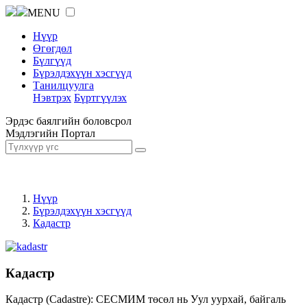
MENU
Нүүр
Өгөгдөл
Бүлгүүд
Бүрэлдэхүүн хэсгүүд
Танилцуулга
Нэвтрэх
Бүртгүүлэх
Эрдэс баялгийн боловсрол
Мэдлэгийн Портал
Нүүр
Бүрэлдэхүүн хэсгүүд
Кадастр
Кадастр
Кадастр (Cadastre): СЕСМИМ төсөл нь Уул уурхай, байгаль