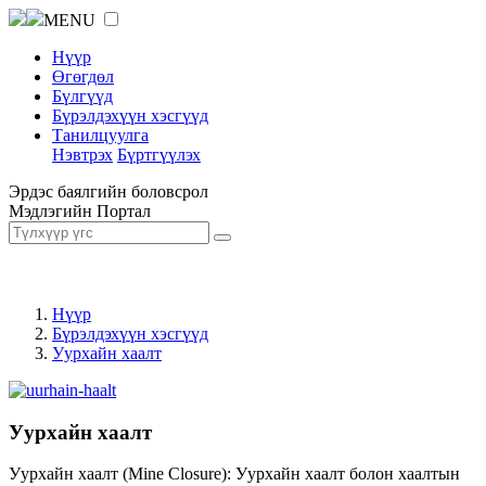
MENU
Нүүр
Өгөгдөл
Бүлгүүд
Бүрэлдэхүүн хэсгүүд
Танилцуулга
Нэвтрэх
Бүртгүүлэх
Эрдэс баялгийн боловсрол
Мэдлэгийн Портал
Нүүр
Бүрэлдэхүүн хэсгүүд
Уурхайн хаалт
Уурхайн хаалт
Уурхайн хаалт (Mine Closure): Уурхайн хаалт болон хаалтын