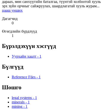
дараах, мөн санхүүгийн баталгаа, түүнтэй холбоотой хууль
эрх зүйн орчныг сайжруулах, шаардлагатай хууль журам...
цааш унших
Дагагчид
0
Өгөгдлийн бүрдлүүд
1
Бүрэлдэхүүн хэсгүүд
Уурхайн хаалт
-
1
Бүлгүүд
Reference Files
-
1
Шошго
legal systems
-
1
minerals
-
1
mining
-
1