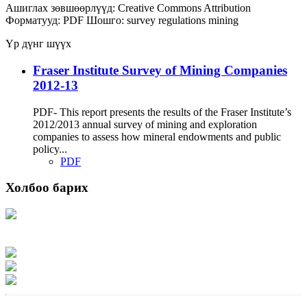
Ашиглах зөвшөөрлүүд:
Creative Commons Attribution
Форматууд:
PDF
Шошго:
survey
regulations
mining
Үр дүнг шүүх
Fraser Institute Survey of Mining Companies
2012-13
PDF- This report presents the results of the Fraser Institute’s
2012/2013 annual survey of mining and exploration
companies to assess how mineral endowments and public
policy...
PDF
Холбоо барих
Хаяг: Ашигт малтмал, газрын тосны газар, Монгол Улс, Улаанбаатар хот
15170, Чингэлтэй дүүрэг, Барилгачдын талбай-3, Засгийн газрын XII байр,
баруун жигүүр
Факс: 976-11-310370
Вэб админ: 976-51-263915
Цахим шуудан: info@mrpam.gov.mn