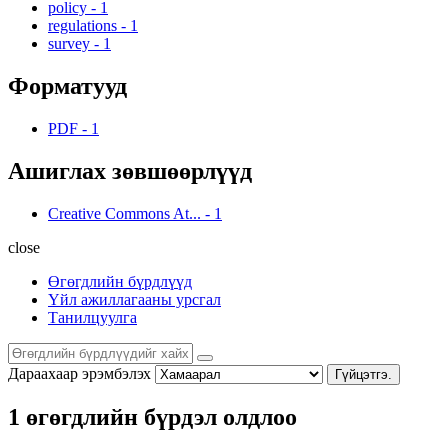
policy
-
1
regulations
-
1
survey
-
1
Форматууд
PDF
-
1
Ашиглах зөвшөөрлүүд
Creative Commons At...
-
1
close
Өгөгдлийн бүрдлүүд
Үйл ажиллагааны урсгал
Танилцуулга
Дараахаар эрэмбэлэх
Гүйцэтгэ.
1 өгөгдлийн бүрдэл олдлоо