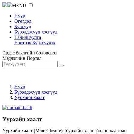
MENU
Нүүр
Өгөгдөл
Бүлгүүд
Бүрэлдэхүүн хэсгүүд
Танилцуулга
Нэвтрэх
Бүртгүүлэх
Эрдэс баялгийн боловсрол
Мэдлэгийн Портал
Нүүр
Бүрэлдэхүүн хэсгүүд
Уурхайн хаалт
Уурхайн хаалт
Уурхайн хаалт (Mine Closure): Уурхайн хаалт болон хаалтын