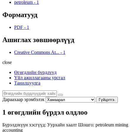
petroleum
-
1
Форматууд
PDF
-
1
Ашиглах зөвшөөрлүүд
Creative Commons At...
-
1
close
Өгөгдлийн бүрдлүүд
Үйл ажиллагааны урсгал
Танилцуулга
Дараахаар эрэмбэлэх
Гүйцэтгэ.
1 өгөгдлийн бүрдэл олдлоо
Бүрэлдэхүүн хэсгүүд:
Уурхайн хаалт
Шошго:
petroleum
mining
accounting