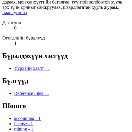
дараах, мөн санхүүгийн баталгаа, түүнтэй холбоотой хууль
эрх зүйн орчныг сайжруулах, шаардлагатай хууль журам...
цааш унших
Дагагчид
0
Өгөгдлийн бүрдлүүд
1
Бүрэлдэхүүн хэсгүүд
Уурхайн хаалт
-
1
Бүлгүүд
Reference Files
-
1
Шошго
accounting
-
1
license
-
1
mining
-
1