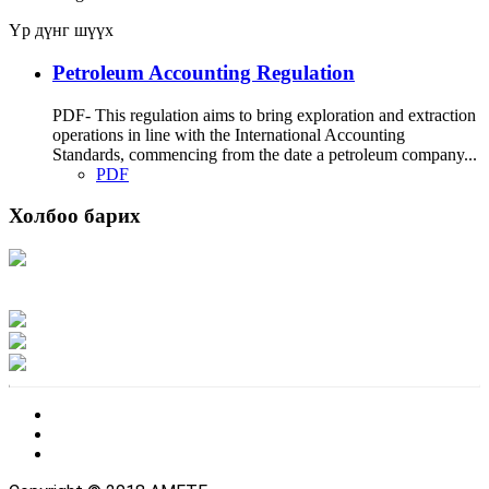
Үр дүнг шүүх
Petroleum Accounting Regulation
PDF- This regulation aims to bring exploration and extraction
operations in line with the International Accounting
Standards, commencing from the date a petroleum company...
PDF
Холбоо барих
Хаяг: Ашигт малтмал, газрын тосны газар, Монгол Улс, Улаанбаатар хот
15170, Чингэлтэй дүүрэг, Барилгачдын талбай-3, Засгийн газрын XII байр,
баруун жигүүр
Факс: 976-11-310370
Вэб админ: 976-51-263915
Цахим шуудан: info@mrpam.gov.mn