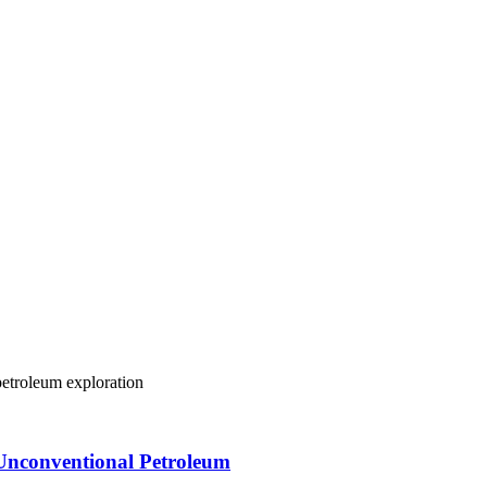
petroleum
exploration
 Unconventional Petroleum