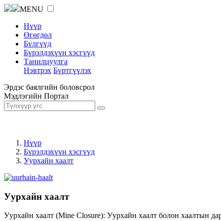
MENU
Нүүр
Өгөгдөл
Бүлгүүд
Бүрэлдэхүүн хэсгүүд
Танилцуулга
Нэвтрэх
Бүртгүүлэх
Эрдэс баялгийн боловсрол
Мэдлэгийн Портал
Нүүр
Бүрэлдэхүүн хэсгүүд
Уурхайн хаалт
Уурхайн хаалт
Уурхайн хаалт (Mine Closure): Уурхайн хаалт болон хаалтын да