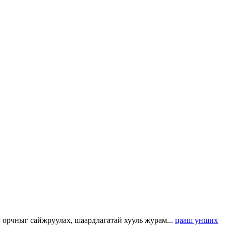
н орчныг сайжруулах, шаардлагатай хууль журам...
цааш унших