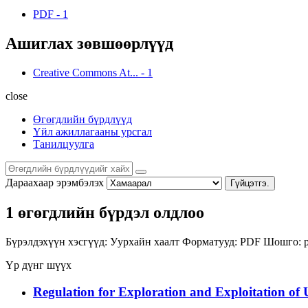
PDF
-
1
Ашиглах зөвшөөрлүүд
Creative Commons At...
-
1
close
Өгөгдлийн бүрдлүүд
Үйл ажиллагааны урсгал
Танилцуулга
Дараахаар эрэмбэлэх
Гүйцэтгэ.
1 өгөгдлийн бүрдэл олдлоо
Бүрэлдэхүүн хэсгүүд:
Уурхайн хаалт
Форматууд:
PDF
Шошго:
Үр дүнг шүүх
Regulation for Exploration and Exploitation of