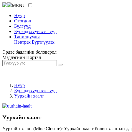
MENU
Нүүр
Өгөгдөл
Бүлгүүд
Бүрэлдэхүүн хэсгүүд
Танилцуулга
Нэвтрэх
Бүртгүүлэх
Эрдэс баялгийн боловсрол
Мэдлэгийн Портал
Нүүр
Бүрэлдэхүүн хэсгүүд
Уурхайн хаалт
Уурхайн хаалт
Уурхайн хаалт (Mine Closure): Уурхайн хаалт болон хаалтын да