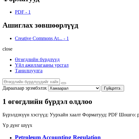
PDF
-
1
Ашиглах зөвшөөрлүүд
Creative Commons At...
-
1
close
Өгөгдлийн бүрдлүүд
Үйл ажиллагааны урсгал
Танилцуулга
Дараахаар эрэмбэлэх
Гүйцэтгэ.
1 өгөгдлийн бүрдэл олдлоо
Бүрэлдэхүүн хэсгүүд:
Уурхайн хаалт
Форматууд:
PDF
Шошго:
Үр дүнг шүүх
Petroleum Accounting Regulation