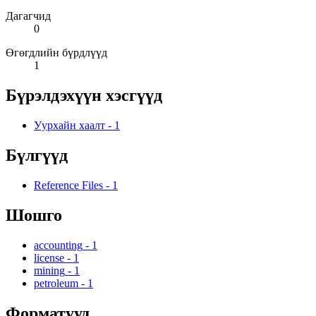
Дагагчид
0
Өгөгдлийн бүрдлүүд
1
Бүрэлдэхүүн хэсгүүд
Уурхайн хаалт
-
1
Бүлгүүд
Reference Files
-
1
Шошго
accounting
-
1
license
-
1
mining
-
1
petroleum
-
1
Форматууд