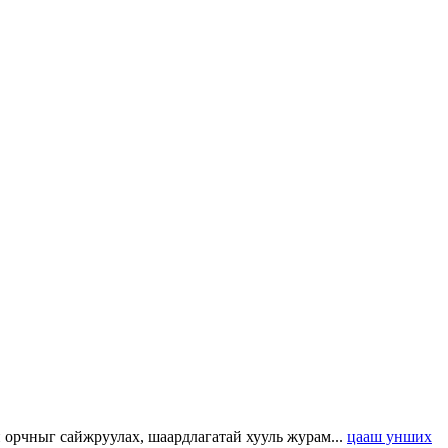
н орчныг сайжруулах, шаардлагатай хууль журам...
цааш унших