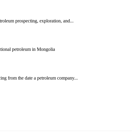
roleum prospecting, exploration, and...
entional petroleum in Mongolia
cing from the date a petroleum company...
ун жигүүр