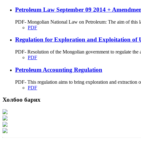
Petroleum Law September 09 2014 + Amendment
PDF- Mongolian National Law on Petroleum: The aim of this law 
PDF
Regulation for Exploration and Exploitation of
PDF- Resolution of the Mongolian government to regulate the aff
PDF
Petroleum Accounting Regulation
PDF- This regulation aims to bring exploration and extraction 
PDF
Холбоо барих
Хаяг: Ашигт малтмал, газрын тосны газар, Монгол Улс, Улаанбаатар хот 1
Факс: 976-11-310370
Вэб админ: 976-51-263915
Цахим шуудан: info@mrpam.gov.mn