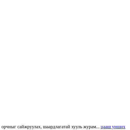
н орчныг сайжруулах, шаардлагатай хууль журам...
цааш унших