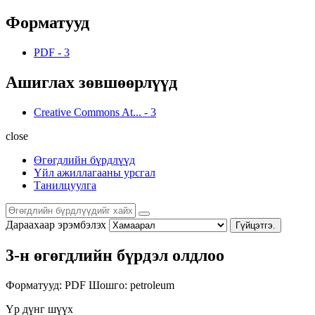
Форматууд
PDF
-
3
Ашиглах зөвшөөрлүүд
Creative Commons At...
-
3
close
Өгөгдлийн бүрдлүүд
Үйл ажиллагааны урсгал
Танилцуулга
Дараахаар эрэмбэлэх
Гүйцэтгэ.
3-н өгөгдлийн бүрдэл олдлоо
Форматууд:
PDF
Шошго:
petroleum
Үр дүнг шүүх