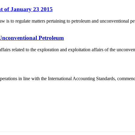
 of January 23 2015
is to regulate matters pertaining to petroleum and unconventional pet
 Unconventional Petroleum
airs related to the exploration and exploitation affairs of the unconv
operations in line with the International Accounting Standards, commen
5170, Чингэлтэй дүүрэг, Барилгачдын талбай-3, Засгийн газрын XII байр, бару