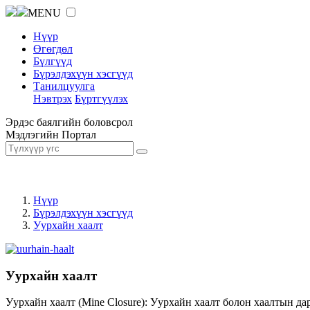
MENU
Нүүр
Өгөгдөл
Бүлгүүд
Бүрэлдэхүүн хэсгүүд
Танилцуулга
Нэвтрэх
Бүртгүүлэх
Эрдэс баялгийн боловсрол
Мэдлэгийн Портал
Нүүр
Бүрэлдэхүүн хэсгүүд
Уурхайн хаалт
Уурхайн хаалт
Уурхайн хаалт (Mine Closure): Уурхайн хаалт болон хаалтын да