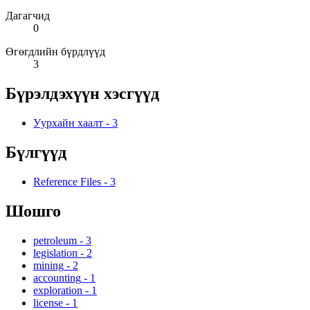
Дагагчид
0
Өгөгдлийн бүрдлүүд
3
Бүрэлдэхүүн хэсгүүд
Уурхайн хаалт
-
3
Бүлгүүд
Reference Files
-
3
Шошго
petroleum
-
3
legislation
-
2
mining
-
2
accounting
-
1
exploration
-
1
license
-
1