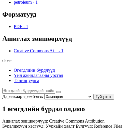
petroleum
-
1
Форматууд
PDF
-
1
Ашиглах зөвшөөрлүүд
Creative Commons At...
-
1
close
Өгөгдлийн бүрдлүүд
Үйл ажиллагааны урсгал
Танилцуулга
Дараахаар эрэмбэлэх
Гүйцэтгэ.
1 өгөгдлийн бүрдэл олдлоо
Ашиглах зөвшөөрлүүд:
Creative Commons Attribution
Бүрэлдэхүүн хэсгүүд:
Уурхайн хаалт
Бүлгүүд:
Reference Files