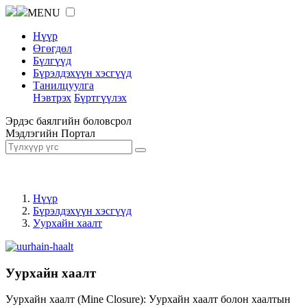
MENU
Нүүр
Өгөгдөл
Бүлгүүд
Бүрэлдэхүүн хэсгүүд
Танилцуулга
Нэвтрэх
Бүртгүүлэх
Эрдэс баялгийн боловсрол
Мэдлэгийн Портал
Нүүр
Бүрэлдэхүүн хэсгүүд
Уурхайн хаалт
Уурхайн хаалт
Уурхайн хаалт (Mine Closure): Уурхайн хаалт болон хаалтын