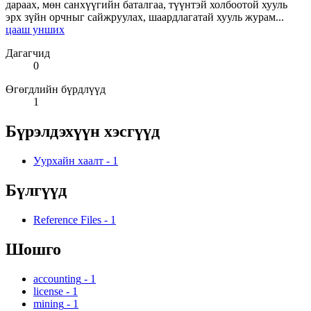
дараах, мөн санхүүгийн баталгаа, түүнтэй холбоотой хууль
эрх зүйн орчныг сайжруулах, шаардлагатай хууль журам...
цааш унших
Дагагчид
0
Өгөгдлийн бүрдлүүд
1
Бүрэлдэхүүн хэсгүүд
Уурхайн хаалт
-
1
Бүлгүүд
Reference Files
-
1
Шошго
accounting
-
1
license
-
1
mining
-
1