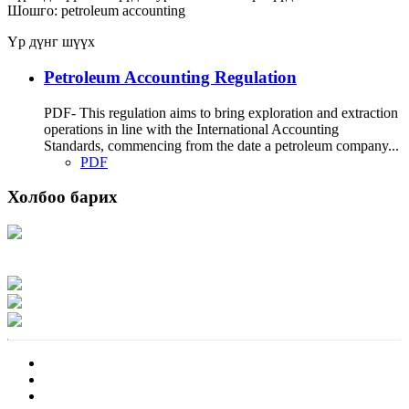
Шошго:
petroleum
accounting
Үр дүнг шүүх
Petroleum Accounting Regulation
PDF- This regulation aims to bring exploration and extraction
operations in line with the International Accounting
Standards, commencing from the date a petroleum company...
PDF
Холбоо барих
Хаяг: Ашигт малтмал, газрын тосны газар, Монгол Улс, Улаанбаатар хот
15170, Чингэлтэй дүүрэг, Барилгачдын талбай-3, Засгийн газрын XII байр,
баруун жигүүр
Факс: 976-11-310370
Вэб админ: 976-51-263915
Цахим шуудан: info@mrpam.gov.mn