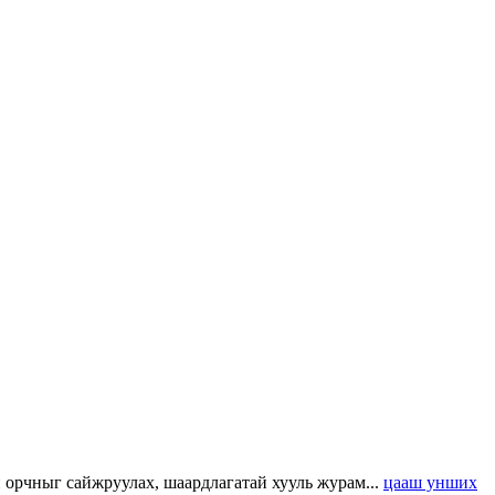
н орчныг сайжруулах, шаардлагатай хууль журам...
цааш унших