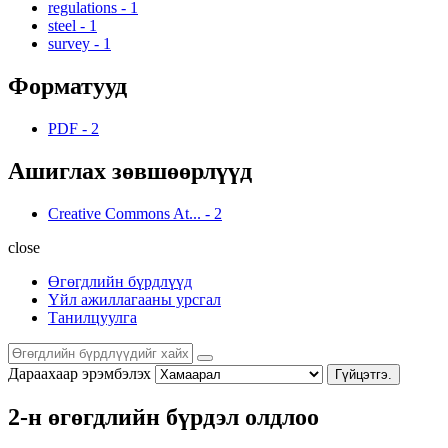
regulations
-
1
steel
-
1
survey
-
1
Форматууд
PDF
-
2
Ашиглах зөвшөөрлүүд
Creative Commons At...
-
2
close
Өгөгдлийн бүрдлүүд
Үйл ажиллагааны урсгал
Танилцуулга
Дараахаар эрэмбэлэх
Гүйцэтгэ.
2-н өгөгдлийн бүрдэл олдлоо