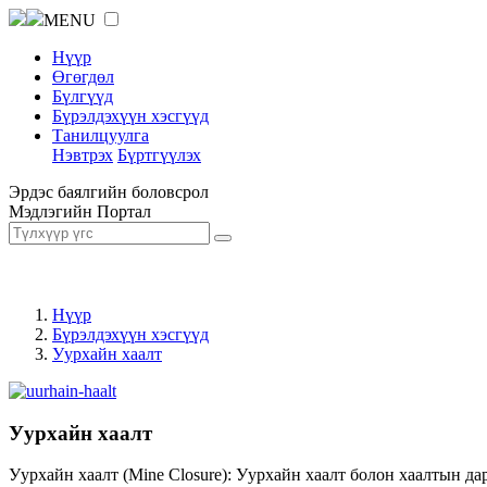
MENU
Нүүр
Өгөгдөл
Бүлгүүд
Бүрэлдэхүүн хэсгүүд
Танилцуулга
Нэвтрэх
Бүртгүүлэх
Эрдэс баялгийн боловсрол
Мэдлэгийн Портал
Нүүр
Бүрэлдэхүүн хэсгүүд
Уурхайн хаалт
Уурхайн хаалт
Уурхайн хаалт (Mine Closure): Уурхайн хаалт болон хаалтын да