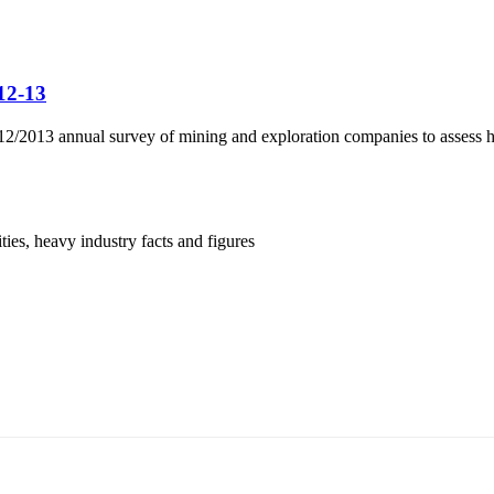
12-13
s 2012/2013 annual survey of mining and exploration companies to assess
ies, heavy industry facts and figures
5170, Чингэлтэй дүүрэг, Барилгачдын талбай-3, Засгийн газрын XII байр, бару