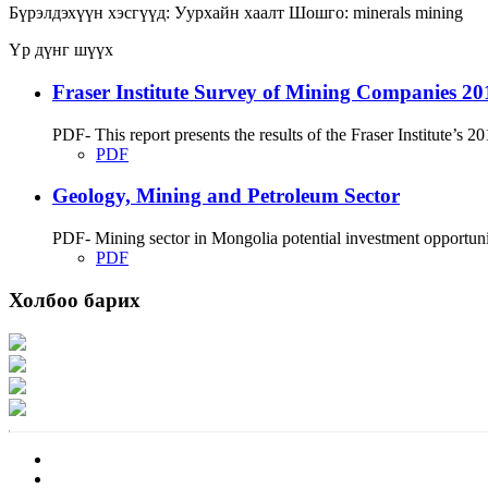
Бүрэлдэхүүн хэсгүүд:
Уурхайн хаалт
Шошго:
minerals
mining
Үр дүнг шүүх
Fraser Institute Survey of Mining Companies 20
PDF- This report presents the results of the Fraser Institute’
PDF
Geology, Mining and Petroleum Sector
PDF- Mining sector in Mongolia potential investment opportunit
PDF
Холбоо барих
Хаяг: Ашигт малтмал, газрын тосны газар, Монгол Улс, Улаанбаатар хот 1
Факс: 976-11-310370
Вэб админ: 976-51-263915
Цахим шуудан: info@mrpam.gov.mn