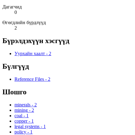
Дагагчид
0
Өгөгдлийн бүрдлүүд
2
Бүрэлдэхүүн хэсгүүд
Уурхайн хаалт
-
2
Бүлгүүд
Reference Files
-
2
Шошго
minerals
-
2
mining
-
2
coal
-
1
copper
-
1
legal systems
-
1
policy
-
1