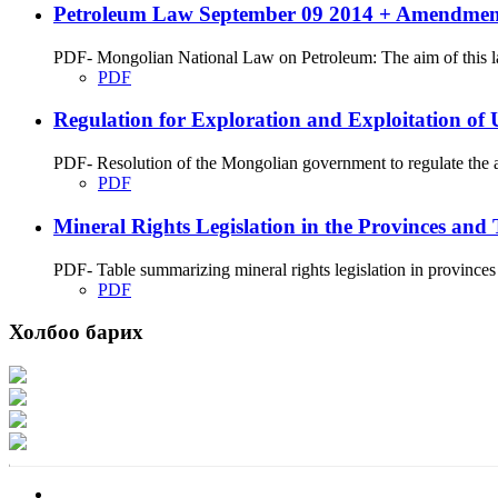
Petroleum Law September 09 2014 + Amendment
PDF- Mongolian National Law on Petroleum: The aim of this law 
PDF
Regulation for Exploration and Exploitation of
PDF- Resolution of the Mongolian government to regulate the aff
PDF
Mineral Rights Legislation in the Provinces and 
PDF- Table summarizing mineral rights legislation in provinces 
PDF
Холбоо барих
Хаяг: Ашигт малтмал, газрын тосны газар, Монгол Улс, Улаанбаатар хот 1
Факс: 976-11-310370
Вэб админ: 976-51-263915
Цахим шуудан: info@mrpam.gov.mn