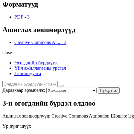
Форматууд
PDF
-
3
Ашиглах зөвшөөрлүүд
Creative Commons At...
-
3
close
Өгөгдлийн бүрдлүүд
Үйл ажиллагааны урсгал
Танилцуулга
Дараахаар эрэмбэлэх
Гүйцэтгэ.
3-н өгөгдлийн бүрдэл олдлоо
Ашиглах зөвшөөрлүүд:
Creative Commons Attribution
Шошго:
leg
Үр дүнг шүүх