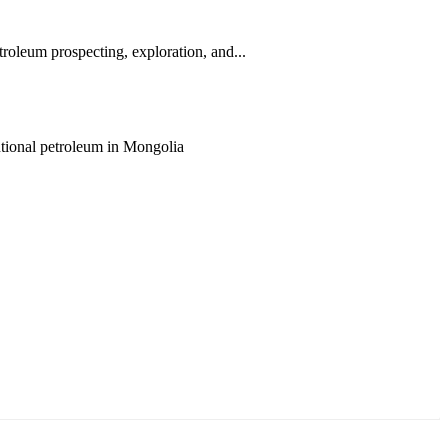
roleum prospecting, exploration, and...
entional petroleum in Mongolia
ун жигүүр