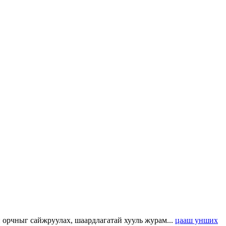
н орчныг сайжруулах, шаардлагатай хууль журам...
цааш унших