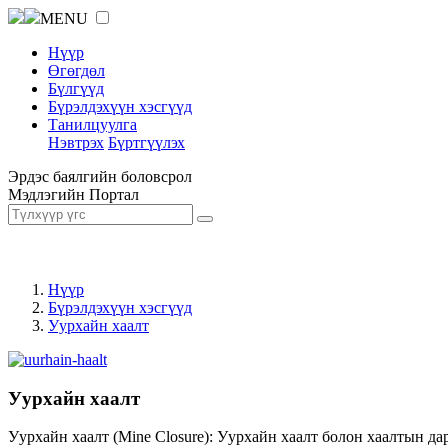
MENU
Нүүр
Өгөгдөл
Бүлгүүд
Бүрэлдэхүүн хэсгүүд
Танилцуулга
Нэвтрэх
Бүртгүүлэх
Эрдэс баялгийн боловсрол
Мэдлэгийн Портал
Нүүр
Бүрэлдэхүүн хэсгүүд
Уурхайн хаалт
Уурхайн хаалт
Уурхайн хаалт (Mine Closure): Уурхайн хаалт болон хаалтын да