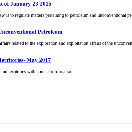
 of January 23 2015
is to regulate matters pertaining to petroleum and unconventional pet
 Unconventional Petroleum
airs related to the exploration and exploitation affairs of the unconv
Territories- May 2017
and territories with contact information
5170, Чингэлтэй дүүрэг, Барилгачдын талбай-3, Засгийн газрын XII байр, бару