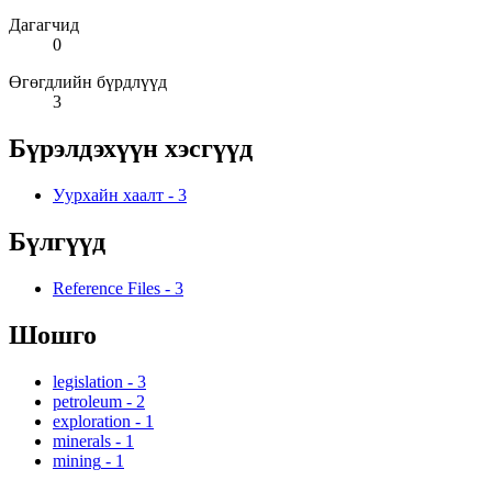
Дагагчид
0
Өгөгдлийн бүрдлүүд
3
Бүрэлдэхүүн хэсгүүд
Уурхайн хаалт
-
3
Бүлгүүд
Reference Files
-
3
Шошго
legislation
-
3
petroleum
-
2
exploration
-
1
minerals
-
1
mining
-
1