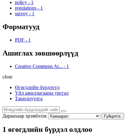
policy
-
1
regulations
-
1
survey
-
1
Форматууд
PDF
-
1
Ашиглах зөвшөөрлүүд
Creative Commons At...
-
1
close
Өгөгдлийн бүрдлүүд
Үйл ажиллагааны урсгал
Танилцуулга
Дараахаар эрэмбэлэх
Гүйцэтгэ.
1 өгөгдлийн бүрдэл олдлоо