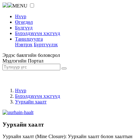
MENU
Нүүр
Өгөгдөл
Бүлгүүд
Бүрэлдэхүүн хэсгүүд
Танилцуулга
Нэвтрэх
Бүртгүүлэх
Эрдэс баялгийн боловсрол
Мэдлэгийн Портал
Нүүр
Бүрэлдэхүүн хэсгүүд
Уурхайн хаалт
Уурхайн хаалт
Уурхайн хаалт (Mine Closure): Уурхайн хаалт болон хаалтын