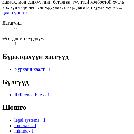
дараах, мөн санхүүгийн баталгаа, түүнтэй холбоотой хууль
эрх зүйн орчныг сайжруулах, шаардлагатай хууль журам...
цааш унших
Дагагчид
0
Өгөгдлийн бүрдлүүд
1
Бүрэлдэхүүн хэсгүүд
Уурхайн хаалт
-
1
Бүлгүүд
Reference Files
-
1
Шошго
legal systems
-
1
minerals
-
1
mining
-
1