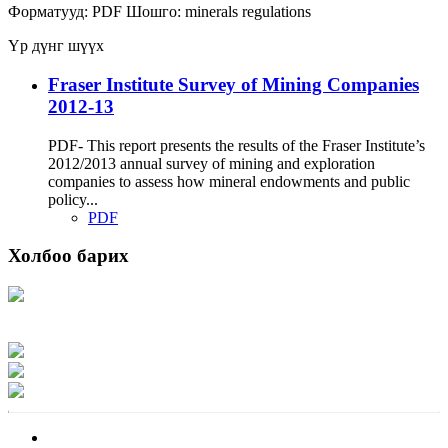
Форматууд:
PDF
Шошго:
minerals
regulations
Үр дүнг шүүх
Fraser Institute Survey of Mining Companies
2012-13
PDF- This report presents the results of the Fraser Institute’s
2012/2013 annual survey of mining and exploration
companies to assess how mineral endowments and public
policy...
PDF
Холбоо барих
Хаяг: Ашигт малтмал, газрын тосны газар, Монгол Улс, Улаанбаатар хот
15170, Чингэлтэй дүүрэг, Барилгачдын талбай-3, Засгийн газрын XII байр,
баруун жигүүр
Факс: 976-11-310370
Вэб админ: 976-51-263915
Цахим шуудан: info@mrpam.gov.mn