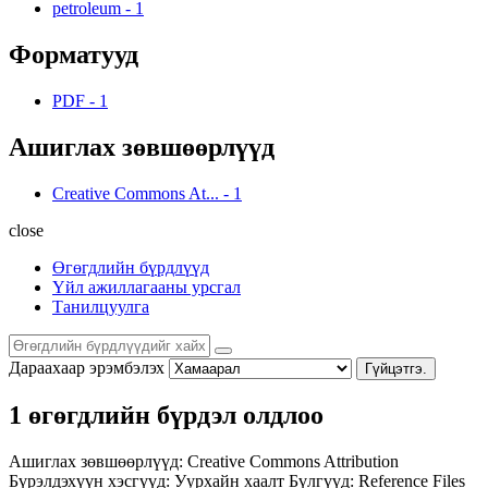
petroleum
-
1
Форматууд
PDF
-
1
Ашиглах зөвшөөрлүүд
Creative Commons At...
-
1
close
Өгөгдлийн бүрдлүүд
Үйл ажиллагааны урсгал
Танилцуулга
Дараахаар эрэмбэлэх
Гүйцэтгэ.
1 өгөгдлийн бүрдэл олдлоо
Ашиглах зөвшөөрлүүд:
Creative Commons Attribution
Бүрэлдэхүүн хэсгүүд:
Уурхайн хаалт
Бүлгүүд:
Reference Files