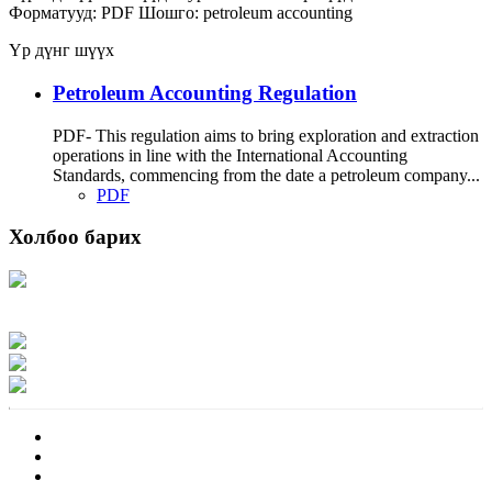
Форматууд:
PDF
Шошго:
petroleum
accounting
Үр дүнг шүүх
Petroleum Accounting Regulation
PDF- This regulation aims to bring exploration and extraction
operations in line with the International Accounting
Standards, commencing from the date a petroleum company...
PDF
Холбоо барих
Хаяг: Ашигт малтмал, газрын тосны газар, Монгол Улс, Улаанбаатар хот
15170, Чингэлтэй дүүрэг, Барилгачдын талбай-3, Засгийн газрын XII байр,
баруун жигүүр
Факс: 976-11-310370
Вэб админ: 976-51-263915
Цахим шуудан: info@mrpam.gov.mn