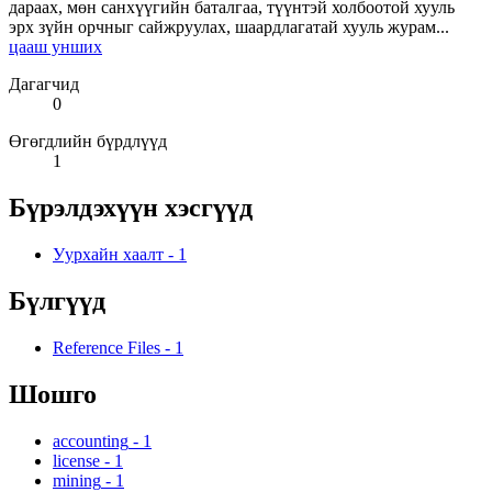
дараах, мөн санхүүгийн баталгаа, түүнтэй холбоотой хууль
эрх зүйн орчныг сайжруулах, шаардлагатай хууль журам...
цааш унших
Дагагчид
0
Өгөгдлийн бүрдлүүд
1
Бүрэлдэхүүн хэсгүүд
Уурхайн хаалт
-
1
Бүлгүүд
Reference Files
-
1
Шошго
accounting
-
1
license
-
1
mining
-
1