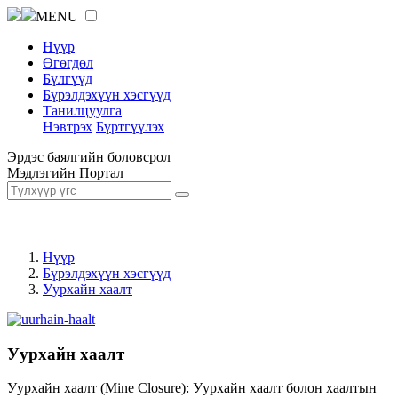
MENU
Нүүр
Өгөгдөл
Бүлгүүд
Бүрэлдэхүүн хэсгүүд
Танилцуулга
Нэвтрэх
Бүртгүүлэх
Эрдэс баялгийн боловсрол
Мэдлэгийн Портал
Нүүр
Бүрэлдэхүүн хэсгүүд
Уурхайн хаалт
Уурхайн хаалт
Уурхайн хаалт (Mine Closure): Уурхайн хаалт болон хаалтын