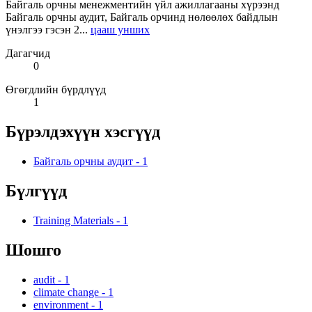
Байгаль орчны менежментийн үйл ажиллагааны хүрээнд
Байгаль орчны аудит, Байгаль орчинд нөлөөлөх байдлын
үнэлгээ гэсэн 2...
цааш унших
Дагагчид
0
Өгөгдлийн бүрдлүүд
1
Бүрэлдэхүүн хэсгүүд
Байгаль орчны аудит
-
1
Бүлгүүд
Training Materials
-
1
Шошго
audit
-
1
climate change
-
1
environment
-
1