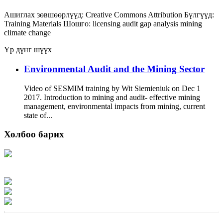
Ашиглах зөвшөөрлүүд:
Creative Commons Attribution
Бүлгүүд:
Training Materials
Шошго:
licensing
audit
gap analysis
mining
climate change
Үр дүнг шүүх
Environmental Audit and the Mining Sector
Video of SESMIM training by Wit Siemieniuk on Dec 1
2017. Introduction to mining and audit- effective mining
management, environmental impacts from mining, current
state of...
Холбоо барих
Хаяг: Ашигт малтмал, газрын тосны газар, Монгол Улс, Улаанбаатар хот
15170, Чингэлтэй дүүрэг, Барилгачдын талбай-3, Засгийн газрын XII байр,
баруун жигүүр
Факс: 976-11-310370
Вэб админ: 976-51-263915
Цахим шуудан: info@mrpam.gov.mn