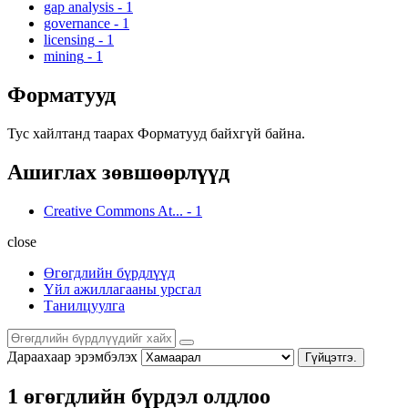
gap analysis
-
1
governance
-
1
licensing
-
1
mining
-
1
Форматууд
Тус хайлтанд таарах Форматууд байхгүй байна.
Ашиглах зөвшөөрлүүд
Creative Commons At...
-
1
close
Өгөгдлийн бүрдлүүд
Үйл ажиллагааны урсгал
Танилцуулга
Дараахаар эрэмбэлэх
Гүйцэтгэ.
1 өгөгдлийн бүрдэл олдлоо