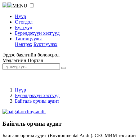
MENU
Нүүр
Өгөгдөл
Бүлгүүд
Бүрэлдэхүүн хэсгүүд
Танилцуулга
Нэвтрэх
Бүртгүүлэх
Эрдэс баялгийн боловсрол
Мэдлэгийн Портал
Нүүр
Бүрэлдэхүүн хэсгүүд
Байгаль орчны аудит
Байгаль орчны аудит
Байгаль орчны аудит (Environmental Audit): СЕСМИМ төслийн