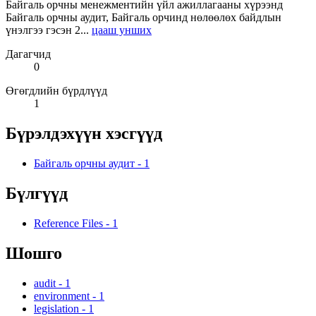
Байгаль орчны менежментийн үйл ажиллагааны хүрээнд
Байгаль орчны аудит, Байгаль орчинд нөлөөлөх байдлын
үнэлгээ гэсэн 2...
цааш унших
Дагагчид
0
Өгөгдлийн бүрдлүүд
1
Бүрэлдэхүүн хэсгүүд
Байгаль орчны аудит
-
1
Бүлгүүд
Reference Files
-
1
Шошго
audit
-
1
environment
-
1
legislation
-
1