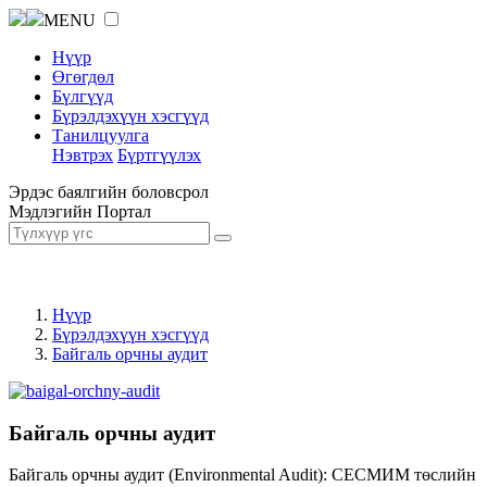
MENU
Нүүр
Өгөгдөл
Бүлгүүд
Бүрэлдэхүүн хэсгүүд
Танилцуулга
Нэвтрэх
Бүртгүүлэх
Эрдэс баялгийн боловсрол
Мэдлэгийн Портал
Нүүр
Бүрэлдэхүүн хэсгүүд
Байгаль орчны аудит
Байгаль орчны аудит
Байгаль орчны аудит (Environmental Audit): СЕСМИМ төслийн