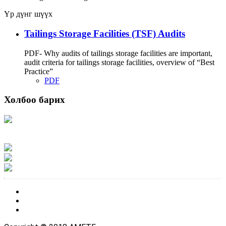
Үр дүнг шүүх
Tailings Storage Facilities (TSF) Audits
PDF- Why audits of tailings storage facilities are important,
audit criteria for tailings storage facilities, overview of “Best
Practice”
PDF
Холбоо барих
Хаяг: Ашигт малтмал, газрын тосны газар, Монгол Улс, Улаанбаатар хот
15170, Чингэлтэй дүүрэг, Барилгачдын талбай-3, Засгийн газрын XII байр,
баруун жигүүр
Факс: 976-11-310370
Вэб админ: 976-51-263915
Цахим шуудан: info@mrpam.gov.mn