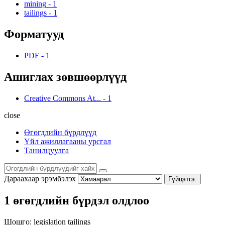
mining
-
1
tailings
-
1
Форматууд
PDF
-
1
Ашиглах зөвшөөрлүүд
Creative Commons At...
-
1
close
Өгөгдлийн бүрдлүүд
Үйл ажиллагааны урсгал
Танилцуулга
Дараахаар эрэмбэлэх
Гүйцэтгэ.
1 өгөгдлийн бүрдэл олдлоо
Шошго:
legislation
tailings