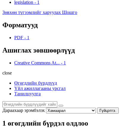
legislation
-
1
Зөвхөн түгээмлийг харуулах Шошго
Форматууд
PDF
-
1
Ашиглах зөвшөөрлүүд
Creative Commons At...
-
1
close
Өгөгдлийн бүрдлүүд
Үйл ажиллагааны урсгал
Танилцуулга
Дараахаар эрэмбэлэх
Гүйцэтгэ.
1 өгөгдлийн бүрдэл олдлоо