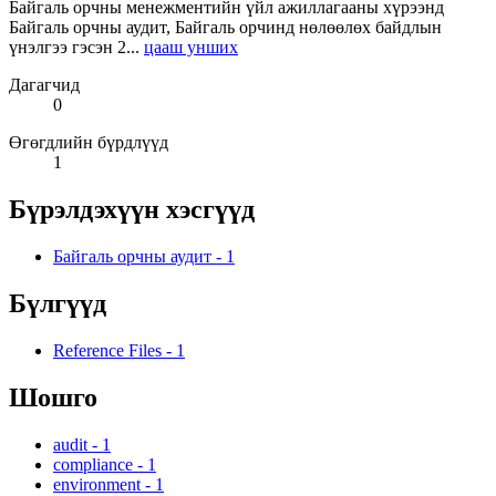
Байгаль орчны менежментийн үйл ажиллагааны хүрээнд
Байгаль орчны аудит, Байгаль орчинд нөлөөлөх байдлын
үнэлгээ гэсэн 2...
цааш унших
Дагагчид
0
Өгөгдлийн бүрдлүүд
1
Бүрэлдэхүүн хэсгүүд
Байгаль орчны аудит
-
1
Бүлгүүд
Reference Files
-
1
Шошго
audit
-
1
compliance
-
1
environment
-
1