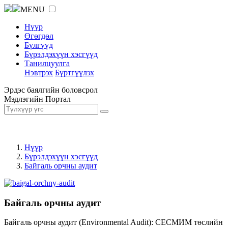
MENU
Нүүр
Өгөгдөл
Бүлгүүд
Бүрэлдэхүүн хэсгүүд
Танилцуулга
Нэвтрэх
Бүртгүүлэх
Эрдэс баялгийн боловсрол
Мэдлэгийн Портал
Нүүр
Бүрэлдэхүүн хэсгүүд
Байгаль орчны аудит
Байгаль орчны аудит
Байгаль орчны аудит (Environmental Audit): СЕСМИМ төслийн