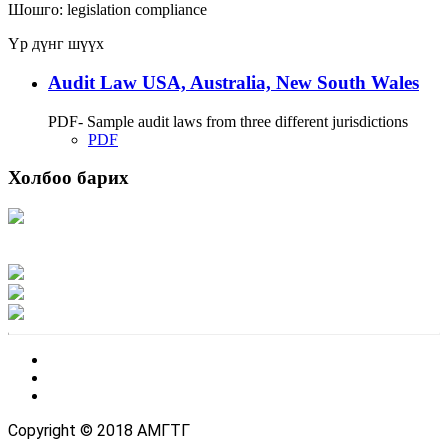
Шошго:
legislation
compliance
Үр дүнг шүүх
Audit Law USA, Australia, New South Wales
PDF- Sample audit laws from three different jurisdictions
PDF
Холбоо барих
Хаяг: Ашигт малтмал, газрын тосны газар, Монгол Улс, Улаанбаатар хот
15170, Чингэлтэй дүүрэг, Барилгачдын талбай-3, Засгийн газрын XII байр,
баруун жигүүр
Факс: 976-11-310370
Вэб админ: 976-51-263915
Цахим шуудан: info@mrpam.gov.mn
Copyright © 2018 АМГТГ