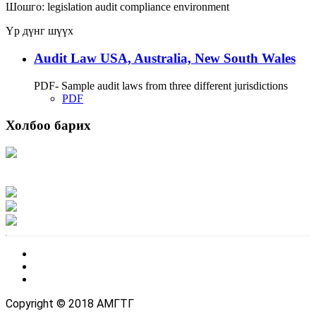
Шошго:
legislation
audit
compliance
environment
Үр дүнг шүүх
Audit Law USA, Australia, New South Wales
PDF- Sample audit laws from three different jurisdictions
PDF
Холбоо барих
Хаяг: Ашигт малтмал, газрын тосны газар, Монгол Улс, Улаанбаатар хот
15170, Чингэлтэй дүүрэг, Барилгачдын талбай-3, Засгийн газрын XII байр,
баруун жигүүр
Факс: 976-11-310370
Вэб админ: 976-51-263915
Цахим шуудан: info@mrpam.gov.mn
Copyright © 2018 АМГТГ