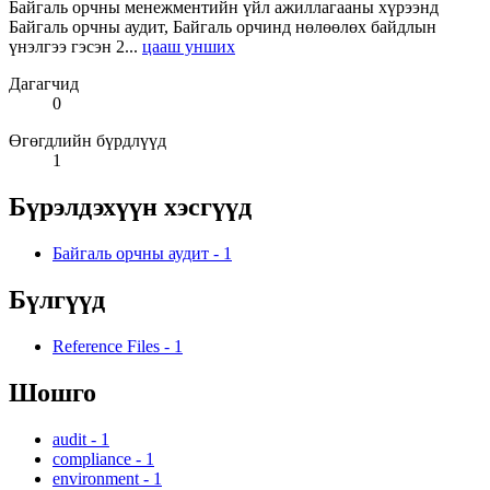
Байгаль орчны менежментийн үйл ажиллагааны хүрээнд
Байгаль орчны аудит, Байгаль орчинд нөлөөлөх байдлын
үнэлгээ гэсэн 2...
цааш унших
Дагагчид
0
Өгөгдлийн бүрдлүүд
1
Бүрэлдэхүүн хэсгүүд
Байгаль орчны аудит
-
1
Бүлгүүд
Reference Files
-
1
Шошго
audit
-
1
compliance
-
1
environment
-
1