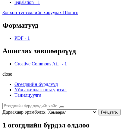
legislation
-
1
Зөвхөн түгээмлийг харуулах Шошго
Форматууд
PDF
-
1
Ашиглах зөвшөөрлүүд
Creative Commons At...
-
1
close
Өгөгдлийн бүрдлүүд
Үйл ажиллагааны урсгал
Танилцуулга
Дараахаар эрэмбэлэх
Гүйцэтгэ.
1 өгөгдлийн бүрдэл олдлоо