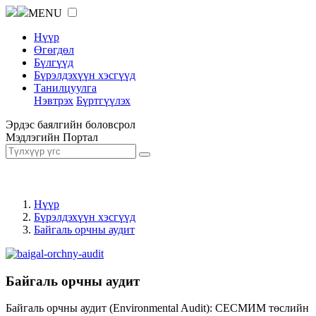
MENU
Нүүр
Өгөгдөл
Бүлгүүд
Бүрэлдэхүүн хэсгүүд
Танилцуулга
Нэвтрэх
Бүртгүүлэх
Эрдэс баялгийн боловсрол
Мэдлэгийн Портал
Нүүр
Бүрэлдэхүүн хэсгүүд
Байгаль орчны аудит
Байгаль орчны аудит
Байгаль орчны аудит (Environmental Audit): СЕСМИМ төслийн