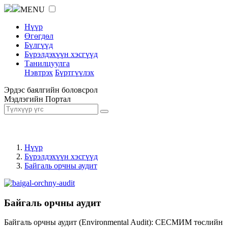
MENU
Нүүр
Өгөгдөл
Бүлгүүд
Бүрэлдэхүүн хэсгүүд
Танилцуулга
Нэвтрэх
Бүртгүүлэх
Эрдэс баялгийн боловсрол
Мэдлэгийн Портал
Нүүр
Бүрэлдэхүүн хэсгүүд
Байгаль орчны аудит
Байгаль орчны аудит
Байгаль орчны аудит (Environmental Audit): СЕСМИМ төслийн