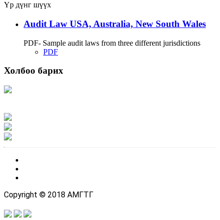
Үр дүнг шүүх
Audit Law USA, Australia, New South Wales
PDF- Sample audit laws from three different jurisdictions
PDF
Холбоо барих
Хаяг: Ашигт малтмал, газрын тосны газар, Монгол Улс, Улаанбаатар хот
15170, Чингэлтэй дүүрэг, Барилгачдын талбай-3, Засгийн газрын XII байр,
баруун жигүүр
Факс: 976-11-310370
Вэб админ: 976-51-263915
Цахим шуудан: info@mrpam.gov.mn
Copyright © 2018 АМГТГ