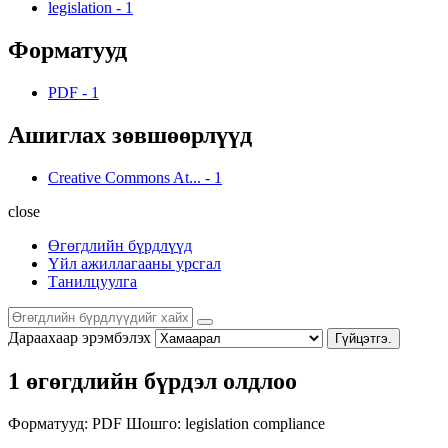
legislation
-
1
Форматууд
PDF
-
1
Ашиглах зөвшөөрлүүд
Creative Commons At...
-
1
close
Өгөгдлийн бүрдлүүд
Үйл ажиллагааны урсгал
Танилцуулга
Дараахаар эрэмбэлэх
Гүйцэтгэ.
1 өгөгдлийн бүрдэл олдлоо
Форматууд:
PDF
Шошго:
legislation
compliance