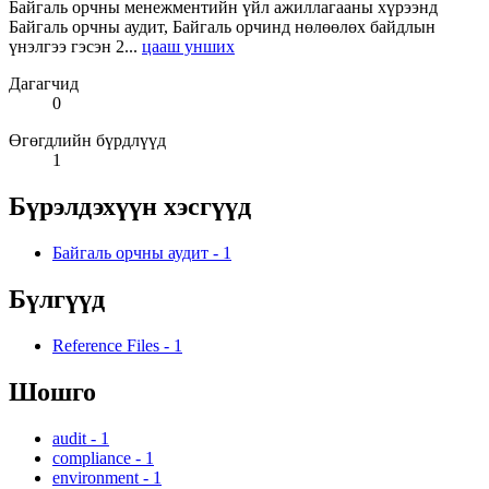
Байгаль орчны менежментийн үйл ажиллагааны хүрээнд
Байгаль орчны аудит, Байгаль орчинд нөлөөлөх байдлын
үнэлгээ гэсэн 2...
цааш унших
Дагагчид
0
Өгөгдлийн бүрдлүүд
1
Бүрэлдэхүүн хэсгүүд
Байгаль орчны аудит
-
1
Бүлгүүд
Reference Files
-
1
Шошго
audit
-
1
compliance
-
1
environment
-
1