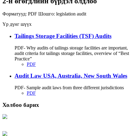
2-н өгөгдлийн бүрдэл олдлоо
Форматууд:
PDF
Шошго:
legislation
audit
Үр дүнг шүүх
Tailings Storage Facilities (TSF) Audits
PDF- Why audits of tailings storage facilities are important,
audit criteria for tailings storage facilities, overview of “Best
Practice”
PDF
Audit Law USA, Australia, New South Wales
PDF- Sample audit laws from three different jurisdictions
PDF
Холбоо барих
Хаяг: Ашигт малтмал, газрын тосны газар, Монгол Улс, Улаанбаатар хот
15170, Чингэлтэй дүүрэг, Барилгачдын талбай-3, Засгийн газрын XII байр,
баруун жигүүр
Факс: 976-11-310370