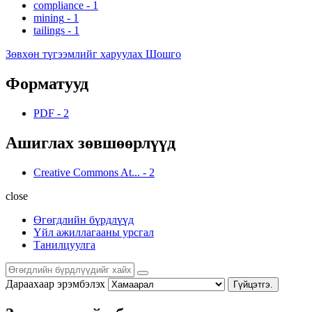
compliance
-
1
mining
-
1
tailings
-
1
Зөвхөн түгээмлийг харуулах Шошго
Форматууд
PDF
-
2
Ашиглах зөвшөөрлүүд
Creative Commons At...
-
2
close
Өгөгдлийн бүрдлүүд
Үйл ажиллагааны урсгал
Танилцуулга
Дараахаар эрэмбэлэх
Гүйцэтгэ.