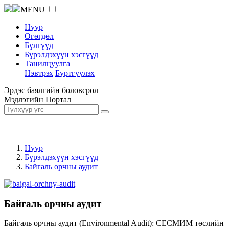
MENU
Нүүр
Өгөгдөл
Бүлгүүд
Бүрэлдэхүүн хэсгүүд
Танилцуулга
Нэвтрэх
Бүртгүүлэх
Эрдэс баялгийн боловсрол
Мэдлэгийн Портал
Нүүр
Бүрэлдэхүүн хэсгүүд
Байгаль орчны аудит
Байгаль орчны аудит
Байгаль орчны аудит (Environmental Audit): СЕСМИМ төслийн