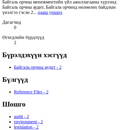
Байгаль орчны менежментийн үйл ажиллагааны хүрээнд
Байгаль орчны аудит, Байгаль орчинд нөлөөлөх байдлын
үнэлгээ гэсэн 2...
цааш унших
Дагагчид
0
Өгөгдлийн бүрдлүүд
2
Бүрэлдэхүүн хэсгүүд
Байгаль орчны аудит
-
2
Бүлгүүд
Reference Files
-
2
Шошго
audit
-
2
environment
-
2
legislation
-
2