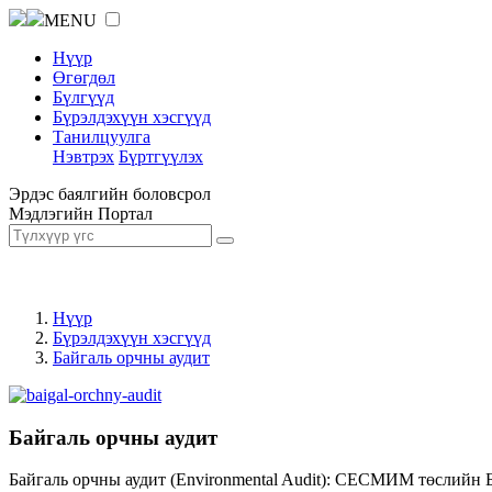
MENU
Нүүр
Өгөгдөл
Бүлгүүд
Бүрэлдэхүүн хэсгүүд
Танилцуулга
Нэвтрэх
Бүртгүүлэх
Эрдэс баялгийн боловсрол
Мэдлэгийн Портал
Нүүр
Бүрэлдэхүүн хэсгүүд
Байгаль орчны аудит
Байгаль орчны аудит
Байгаль орчны аудит (Environmental Audit): СЕСМИМ төслийн 