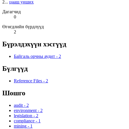
2...
цааш унших
Дагагчид
0
Өгөгдлийн бүрдлүүд
2
Бүрэлдэхүүн хэсгүүд
Байгаль орчны аудит
-
2
Бүлгүүд
Reference Files
-
2
Шошго
audit
-
2
environment
-
2
legislation
-
2
compliance
-
1
mining
-
1