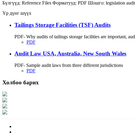
Бүлгүүд:
Reference Files
Форматууд:
PDF
Шошго:
legislation
audi
Үр дүнг шүүх
Tailings Storage Facilities (TSF) Audits
PDF- Why audits of tailings storage facilities are important, audit
PDF
Audit Law USA, Australia, New South Wales
PDF- Sample audit laws from three different jurisdictions
PDF
Холбоо барих
Хаяг: Ашигт малтмал, газрын тосны газар, Монгол Улс, Улаанбаатар хот 1
Факс: 976-11-310370
Вэб админ: 976-51-263915
Цахим шуудан: info@mrpam.gov.mn