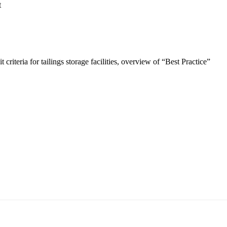
t
 criteria for tailings storage facilities, overview of “Best Practice”
5170, Чингэлтэй дүүрэг, Барилгачдын талбай-3, Засгийн газрын XII байр, бару