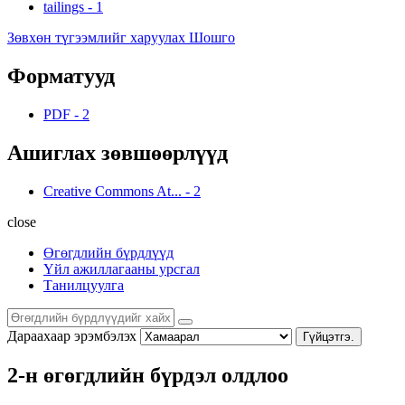
tailings
-
1
Зөвхөн түгээмлийг харуулах Шошго
Форматууд
PDF
-
2
Ашиглах зөвшөөрлүүд
Creative Commons At...
-
2
close
Өгөгдлийн бүрдлүүд
Үйл ажиллагааны урсгал
Танилцуулга
Дараахаар эрэмбэлэх
Гүйцэтгэ.
2-н өгөгдлийн бүрдэл олдлоо