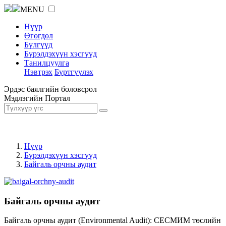
MENU
Нүүр
Өгөгдөл
Бүлгүүд
Бүрэлдэхүүн хэсгүүд
Танилцуулга
Нэвтрэх
Бүртгүүлэх
Эрдэс баялгийн боловсрол
Мэдлэгийн Портал
Нүүр
Бүрэлдэхүүн хэсгүүд
Байгаль орчны аудит
Байгаль орчны аудит
Байгаль орчны аудит (Environmental Audit): СЕСМИМ төслийн