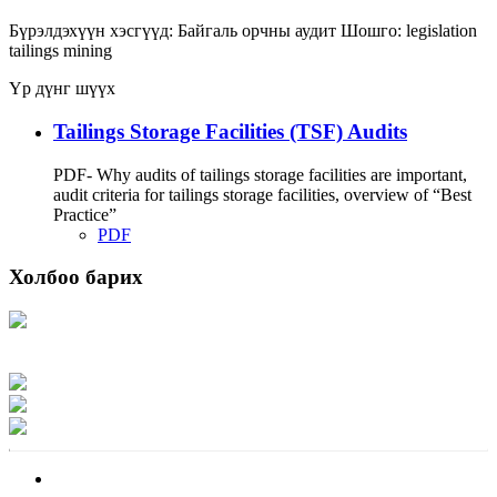
Бүрэлдэхүүн хэсгүүд:
Байгаль орчны аудит
Шошго:
legislation
tailings
mining
Үр дүнг шүүх
Tailings Storage Facilities (TSF) Audits
PDF- Why audits of tailings storage facilities are important,
audit criteria for tailings storage facilities, overview of “Best
Practice”
PDF
Холбоо барих
Хаяг: Ашигт малтмал, газрын тосны газар, Монгол Улс, Улаанбаатар хот
15170, Чингэлтэй дүүрэг, Барилгачдын талбай-3, Засгийн газрын XII байр,
баруун жигүүр
Факс: 976-11-310370
Вэб админ: 976-51-263915
Цахим шуудан: info@mrpam.gov.mn