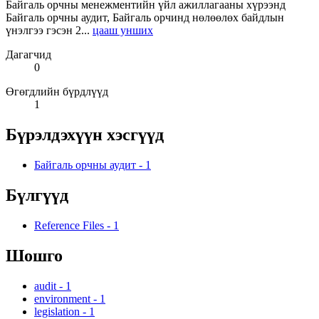
Байгаль орчны менежментийн үйл ажиллагааны хүрээнд
Байгаль орчны аудит, Байгаль орчинд нөлөөлөх байдлын
үнэлгээ гэсэн 2...
цааш унших
Дагагчид
0
Өгөгдлийн бүрдлүүд
1
Бүрэлдэхүүн хэсгүүд
Байгаль орчны аудит
-
1
Бүлгүүд
Reference Files
-
1
Шошго
audit
-
1
environment
-
1
legislation
-
1