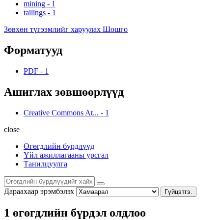
mining
-
1
tailings
-
1
Зөвхөн түгээмлийг харуулах Шошго
Форматууд
PDF
-
1
Ашиглах зөвшөөрлүүд
Creative Commons At...
-
1
close
Өгөгдлийн бүрдлүүд
Үйл ажиллагааны урсгал
Танилцуулга
Дараахаар эрэмбэлэх
Гүйцэтгэ.
1 өгөгдлийн бүрдэл олдлоо