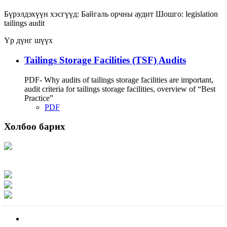
Бүрэлдэхүүн хэсгүүд:
Байгаль орчны аудит
Шошго:
legislation
tailings
audit
Үр дүнг шүүх
Tailings Storage Facilities (TSF) Audits
PDF- Why audits of tailings storage facilities are important,
audit criteria for tailings storage facilities, overview of “Best
Practice”
PDF
Холбоо барих
Хаяг: Ашигт малтмал, газрын тосны газар, Монгол Улс, Улаанбаатар хот
15170, Чингэлтэй дүүрэг, Барилгачдын талбай-3, Засгийн газрын XII байр,
баруун жигүүр
Факс: 976-11-310370
Вэб админ: 976-51-263915
Цахим шуудан: info@mrpam.gov.mn