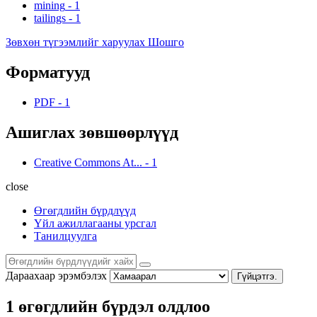
mining
-
1
tailings
-
1
Зөвхөн түгээмлийг харуулах Шошго
Форматууд
PDF
-
1
Ашиглах зөвшөөрлүүд
Creative Commons At...
-
1
close
Өгөгдлийн бүрдлүүд
Үйл ажиллагааны урсгал
Танилцуулга
Дараахаар эрэмбэлэх
Гүйцэтгэ.
1 өгөгдлийн бүрдэл олдлоо