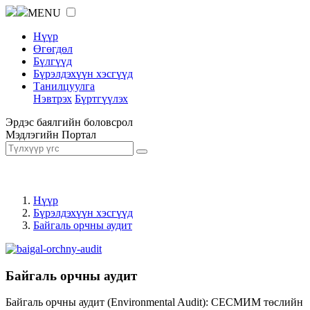
MENU
Нүүр
Өгөгдөл
Бүлгүүд
Бүрэлдэхүүн хэсгүүд
Танилцуулга
Нэвтрэх
Бүртгүүлэх
Эрдэс баялгийн боловсрол
Мэдлэгийн Портал
Нүүр
Бүрэлдэхүүн хэсгүүд
Байгаль орчны аудит
Байгаль орчны аудит
Байгаль орчны аудит (Environmental Audit): СЕСМИМ төслийн