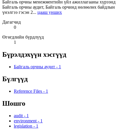
Байгаль орчны менежментийн үйл ажиллагааны хүрээнд
Байгаль орчны аудит, Байгаль орчинд нөлөөлөх байдлын
үнэлгээ гэсэн 2...
цааш унших
Дагагчид
0
Өгөгдлийн бүрдлүүд
1
Бүрэлдэхүүн хэсгүүд
Байгаль орчны аудит
-
1
Бүлгүүд
Reference Files
-
1
Шошго
audit
-
1
environment
-
1
legislation
-
1