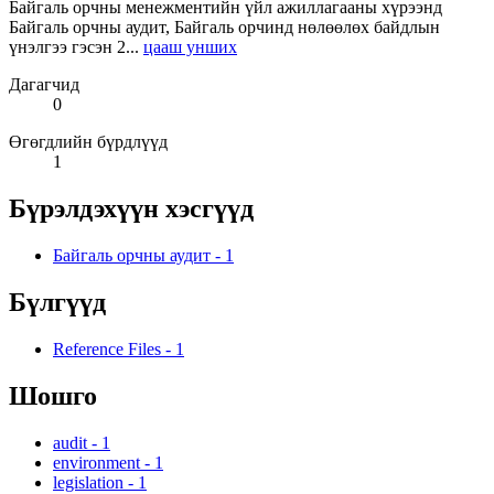
Байгаль орчны менежментийн үйл ажиллагааны хүрээнд
Байгаль орчны аудит, Байгаль орчинд нөлөөлөх байдлын
үнэлгээ гэсэн 2...
цааш унших
Дагагчид
0
Өгөгдлийн бүрдлүүд
1
Бүрэлдэхүүн хэсгүүд
Байгаль орчны аудит
-
1
Бүлгүүд
Reference Files
-
1
Шошго
audit
-
1
environment
-
1
legislation
-
1