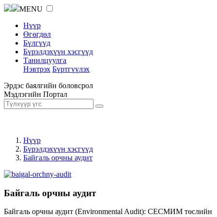
MENU
Нүүр
Өгөгдөл
Бүлгүүд
Бүрэлдэхүүн хэсгүүд
Танилцуулга
Нэвтрэх
Бүртгүүлэх
Эрдэс баялгийн боловсрол
Мэдлэгийн Портал
Нүүр
Бүрэлдэхүүн хэсгүүд
Байгаль орчны аудит
Байгаль орчны аудит
Байгаль орчны аудит (Environmental Audit): СЕСМИМ төслийн