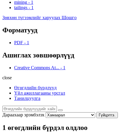
mining
-
1
tailings
-
1
Зөвхөн түгээмлийг харуулах Шошго
Форматууд
PDF
-
1
Ашиглах зөвшөөрлүүд
Creative Commons At...
-
1
close
Өгөгдлийн бүрдлүүд
Үйл ажиллагааны урсгал
Танилцуулга
Дараахаар эрэмбэлэх
Гүйцэтгэ.
1 өгөгдлийн бүрдэл олдлоо