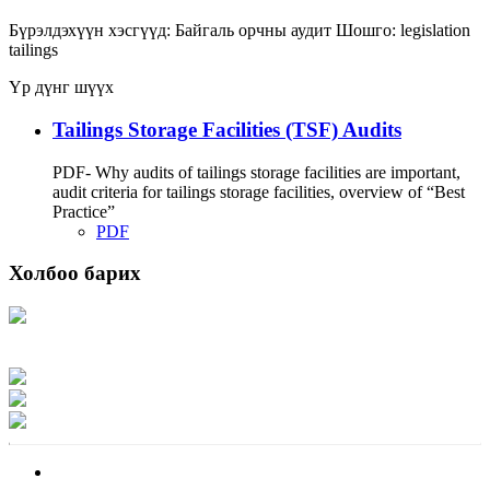
Бүрэлдэхүүн хэсгүүд:
Байгаль орчны аудит
Шошго:
legislation
tailings
Үр дүнг шүүх
Tailings Storage Facilities (TSF) Audits
PDF- Why audits of tailings storage facilities are important,
audit criteria for tailings storage facilities, overview of “Best
Practice”
PDF
Холбоо барих
Хаяг: Ашигт малтмал, газрын тосны газар, Монгол Улс, Улаанбаатар хот
15170, Чингэлтэй дүүрэг, Барилгачдын талбай-3, Засгийн газрын XII байр,
баруун жигүүр
Факс: 976-11-310370
Вэб админ: 976-51-263915
Цахим шуудан: info@mrpam.gov.mn