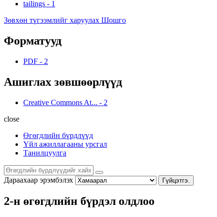
tailings
-
1
Зөвхөн түгээмлийг харуулах Шошго
Форматууд
PDF
-
2
Ашиглах зөвшөөрлүүд
Creative Commons At...
-
2
close
Өгөгдлийн бүрдлүүд
Үйл ажиллагааны урсгал
Танилцуулга
Дараахаар эрэмбэлэх
Гүйцэтгэ.
2-н өгөгдлийн бүрдэл олдлоо