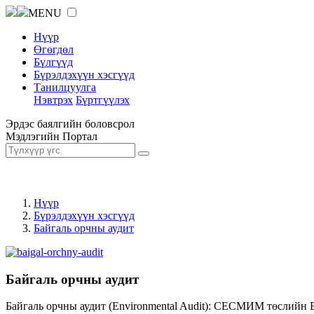
MENU
Нүүр
Өгөгдөл
Бүлгүүд
Бүрэлдэхүүн хэсгүүд
Танилцуулга
Нэвтрэх
Бүртгүүлэх
Эрдэс баялгийн боловсрол
Мэдлэгийн Портал
Нүүр
Бүрэлдэхүүн хэсгүүд
Байгаль орчны аудит
Байгаль орчны аудит
Байгаль орчны аудит (Environmental Audit): СЕСМИМ төслийн 