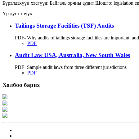
Бүрэлдэхүүн хэсгүүд:
Байгаль орчны аудит
Шошго:
legislation
e
Үр дүнг шүүх
Tailings Storage Facilities (TSF) Audits
PDF- Why audits of tailings storage facilities are important, audit
PDF
Audit Law USA, Australia, New South Wales
PDF- Sample audit laws from three different jurisdictions
PDF
Холбоо барих
Хаяг: Ашигт малтмал, газрын тосны газар, Монгол Улс, Улаанбаатар хот 1
Факс: 976-11-310370
Вэб админ: 976-51-263915
Цахим шуудан: info@mrpam.gov.mn