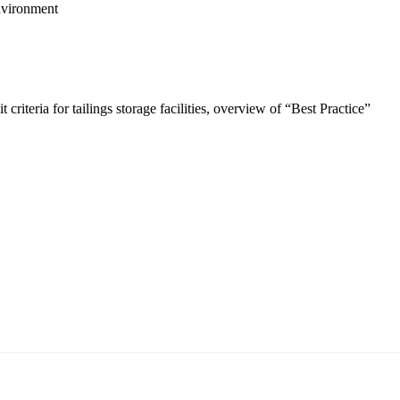
nvironment
 criteria for tailings storage facilities, overview of “Best Practice”
5170, Чингэлтэй дүүрэг, Барилгачдын талбай-3, Засгийн газрын XII байр, бару