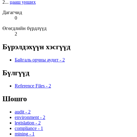
2...
цааш унших
Дагагчид
0
Өгөгдлийн бүрдлүүд
2
Бүрэлдэхүүн хэсгүүд
Байгаль орчны аудит
-
2
Бүлгүүд
Reference Files
-
2
Шошго
audit
-
2
environment
-
2
legislation
-
2
compliance
-
1
mining
-
1