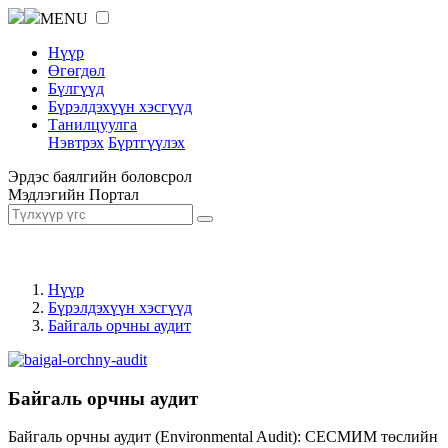
MENU
Нүүр
Өгөгдөл
Бүлгүүд
Бүрэлдэхүүн хэсгүүд
Танилцуулга
Нэвтрэх
Бүртгүүлэх
Эрдэс баялгийн боловсрол
Мэдлэгийн Портал
Нүүр
Бүрэлдэхүүн хэсгүүд
Байгаль орчны аудит
Байгаль орчны аудит
Байгаль орчны аудит (Environmental Audit): СЕСМИМ төслийн