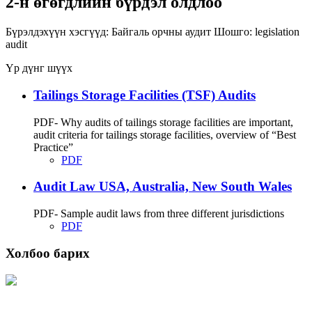
2-н өгөгдлийн бүрдэл олдлоо
Бүрэлдэхүүн хэсгүүд:
Байгаль орчны аудит
Шошго:
legislation
audit
Үр дүнг шүүх
Tailings Storage Facilities (TSF) Audits
PDF- Why audits of tailings storage facilities are important,
audit criteria for tailings storage facilities, overview of “Best
Practice”
PDF
Audit Law USA, Australia, New South Wales
PDF- Sample audit laws from three different jurisdictions
PDF
Холбоо барих
Хаяг: Ашигт малтмал, газрын тосны газар, Монгол Улс, Улаанбаатар хот
15170, Чингэлтэй дүүрэг, Барилгачдын талбай-3, Засгийн газрын XII байр,
баруун жигүүр