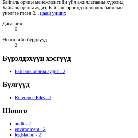
Байгаль орчны менежментийн үйл ажиллагааны хүрээнд
Байгаль орчны аудит, Байгаль орчинд нөлөөлөх байдлын
үнэлгээ гэсэн 2...
цааш унших
Дагагчид
0
Өгөгдлийн бүрдлүүд
2
Бүрэлдэхүүн хэсгүүд
Байгаль орчны аудит
-
2
Бүлгүүд
Reference Files
-
2
Шошго
audit
-
2
environment
-
2
legislation
-
2