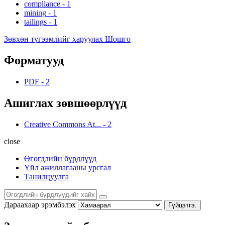
compliance
-
1
mining
-
1
tailings
-
1
Зөвхөн түгээмлийг харуулах Шошго
Форматууд
PDF
-
2
Ашиглах зөвшөөрлүүд
Creative Commons At...
-
2
close
Өгөгдлийн бүрдлүүд
Үйл ажиллагааны урсгал
Танилцуулга
Дараахаар эрэмбэлэх
Гүйцэтгэ.