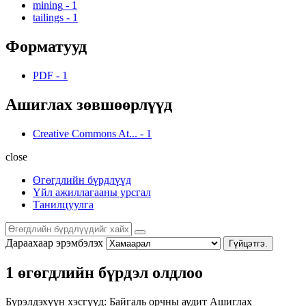
mining
-
1
tailings
-
1
Форматууд
PDF
-
1
Ашиглах зөвшөөрлүүд
Creative Commons At...
-
1
close
Өгөгдлийн бүрдлүүд
Үйл ажиллагааны урсгал
Танилцуулга
Дараахаар эрэмбэлэх
Гүйцэтгэ.
1 өгөгдлийн бүрдэл олдлоо
Бүрэлдэхүүн хэсгүүд:
Байгаль орчны аудит
Ашиглах