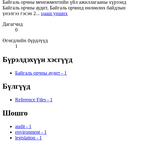
Байгаль орчны менежментийн үйл ажиллагааны хүрээнд
Байгаль орчны аудит, Байгаль орчинд нөлөөлөх байдлын
үнэлгээ гэсэн 2...
цааш унших
Дагагчид
0
Өгөгдлийн бүрдлүүд
1
Бүрэлдэхүүн хэсгүүд
Байгаль орчны аудит
-
1
Бүлгүүд
Reference Files
-
1
Шошго
audit
-
1
environment
-
1
legislation
-
1