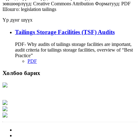
зөвшөөрлүүд:
Creative Commons Attribution
Форматууд:
PDF
Шошго:
legislation
tailings
Үр дүнг шүүх
Tailings Storage Facilities (TSF) Audits
PDF- Why audits of tailings storage facilities are important,
audit criteria for tailings storage facilities, overview of “Best
Practice”
PDF
Холбоо барих
Хаяг: Ашигт малтмал, газрын тосны газар, Монгол Улс, Улаанбаатар хот
15170, Чингэлтэй дүүрэг, Барилгачдын талбай-3, Засгийн газрын XII байр,
баруун жигүүр
Факс: 976-11-310370
Вэб админ: 976-51-263915
Цахим шуудан: info@mrpam.gov.mn