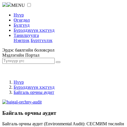
MENU
Нүүр
Өгөгдөл
Бүлгүүд
Бүрэлдэхүүн хэсгүүд
Танилцуулга
Нэвтрэх
Бүртгүүлэх
Эрдэс баялгийн боловсрол
Мэдлэгийн Портал
Нүүр
Бүрэлдэхүүн хэсгүүд
Байгаль орчны аудит
Байгаль орчны аудит
Байгаль орчны аудит (Environmental Audit): СЕСМИМ төслийн