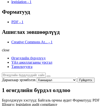
legislation
-
1
Форматууд
PDF
-
1
Ашиглах зөвшөөрлүүд
Creative Commons At...
-
1
close
Өгөгдлийн бүрдлүүд
Үйл ажиллагааны урсгал
Танилцуулга
Дараахаар эрэмбэлэх
Гүйцэтгэ.
1 өгөгдлийн бүрдэл олдлоо
Бүрэлдэхүүн хэсгүүд:
Байгаль орчны аудит
Форматууд:
PDF
Шошго:
legislation
audit
compliance