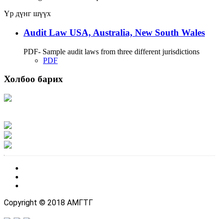
Үр дүнг шүүх
Audit Law USA, Australia, New South Wales
PDF- Sample audit laws from three different jurisdictions
PDF
Холбоо барих
Хаяг: Ашигт малтмал, газрын тосны газар, Монгол Улс, Улаанбаатар хот
15170, Чингэлтэй дүүрэг, Барилгачдын талбай-3, Засгийн газрын XII байр,
баруун жигүүр
Факс: 976-11-310370
Вэб админ: 976-51-263915
Цахим шуудан: info@mrpam.gov.mn
Copyright © 2018 АМГТГ