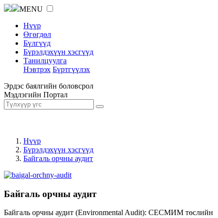
MENU
Нүүр
Өгөгдөл
Бүлгүүд
Бүрэлдэхүүн хэсгүүд
Танилцуулга
Нэвтрэх
Бүртгүүлэх
Эрдэс баялгийн боловсрол
Мэдлэгийн Портал
Нүүр
Бүрэлдэхүүн хэсгүүд
Байгаль орчны аудит
Байгаль орчны аудит
Байгаль орчны аудит (Environmental Audit): СЕСМИМ төслийн