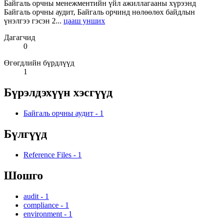
Байгаль орчны менежментийн үйл ажиллагааны хүрээнд
Байгаль орчны аудит, Байгаль орчинд нөлөөлөх байдлын
үнэлгээ гэсэн 2...
цааш унших
Дагагчид
0
Өгөгдлийн бүрдлүүд
1
Бүрэлдэхүүн хэсгүүд
Байгаль орчны аудит
-
1
Бүлгүүд
Reference Files
-
1
Шошго
audit
-
1
compliance
-
1
environment
-
1