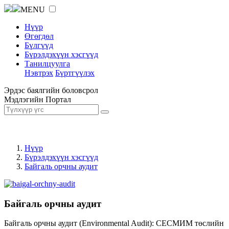
MENU
Нүүр
Өгөгдөл
Бүлгүүд
Бүрэлдэхүүн хэсгүүд
Танилцуулга
Нэвтрэх
Бүртгүүлэх
Эрдэс баялгийн боловсрол
Мэдлэгийн Портал
Нүүр
Бүрэлдэхүүн хэсгүүд
Байгаль орчны аудит
Байгаль орчны аудит
Байгаль орчны аудит (Environmental Audit): СЕСМИМ төслийн