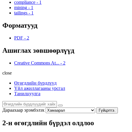
compliance
-
1
mining
-
1
tailings
-
1
Форматууд
PDF
-
2
Ашиглах зөвшөөрлүүд
Creative Commons At...
-
2
close
Өгөгдлийн бүрдлүүд
Үйл ажиллагааны урсгал
Танилцуулга
Дараахаар эрэмбэлэх
Гүйцэтгэ.
2-н өгөгдлийн бүрдэл олдлоо