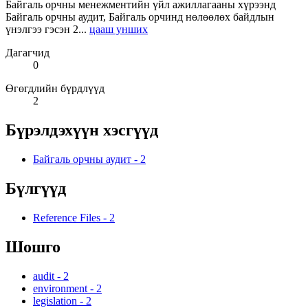
Байгаль орчны менежментийн үйл ажиллагааны хүрээнд
Байгаль орчны аудит, Байгаль орчинд нөлөөлөх байдлын
үнэлгээ гэсэн 2...
цааш унших
Дагагчид
0
Өгөгдлийн бүрдлүүд
2
Бүрэлдэхүүн хэсгүүд
Байгаль орчны аудит
-
2
Бүлгүүд
Reference Files
-
2
Шошго
audit
-
2
environment
-
2
legislation
-
2