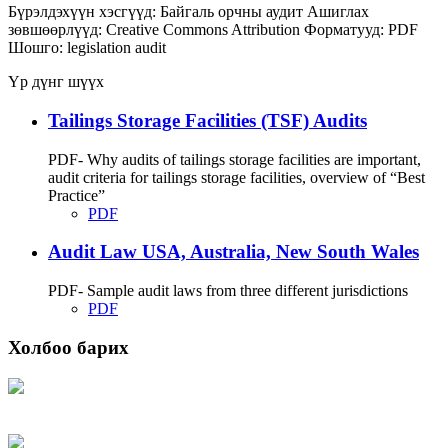
Бүрэлдэхүүн хэсгүүд:
Байгаль орчны аудит
Ашиглах
зөвшөөрлүүд:
Creative Commons Attribution
Форматууд:
PDF
Шошго:
legislation
audit
Үр дүнг шүүх
Tailings Storage Facilities (TSF) Audits
PDF- Why audits of tailings storage facilities are important,
audit criteria for tailings storage facilities, overview of “Best
Practice”
PDF
Audit Law USA, Australia, New South Wales
PDF- Sample audit laws from three different jurisdictions
PDF
Холбоо барих
Хаяг: Ашигт малтмал, газрын тосны газар, Монгол Улс, Улаанбаатар хот
15170, Чингэлтэй дүүрэг, Барилгачдын талбай-3, Засгийн газрын XII байр,
баруун жигүүр
Факс: 976-11-310370