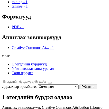
mining
-
1
tailings
-
1
Форматууд
PDF
-
1
Ашиглах зөвшөөрлүүд
Creative Commons At...
-
1
close
Өгөгдлийн бүрдлүүд
Үйл ажиллагааны урсгал
Танилцуулга
Дараахаар эрэмбэлэх
Гүйцэтгэ.
1 өгөгдлийн бүрдэл олдлоо
Ашиглах зөвшөөрлүүд:
Creative Commons Attribution
Шошго: