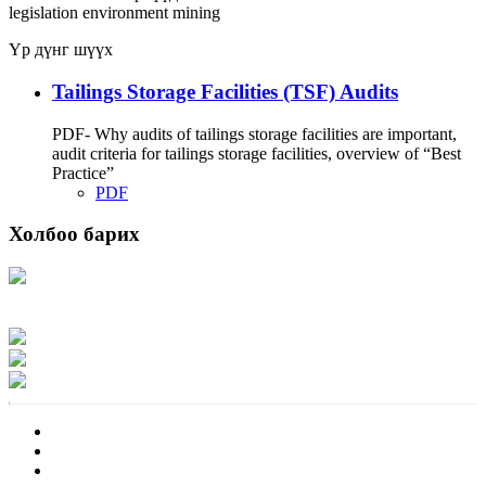
legislation
environment
mining
Үр дүнг шүүх
Tailings Storage Facilities (TSF) Audits
PDF- Why audits of tailings storage facilities are important,
audit criteria for tailings storage facilities, overview of “Best
Practice”
PDF
Холбоо барих
Хаяг: Ашигт малтмал, газрын тосны газар, Монгол Улс, Улаанбаатар хот
15170, Чингэлтэй дүүрэг, Барилгачдын талбай-3, Засгийн газрын XII байр,
баруун жигүүр
Факс: 976-11-310370
Вэб админ: 976-51-263915
Цахим шуудан: info@mrpam.gov.mn