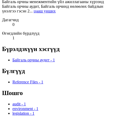
Байгаль орчны менежментийн үйл ажиллагааны хүрээнд
Байгаль орчны аудит, Байгаль орчинд нөлөөлөх байдлын
үнэлгээ гэсэн 2...
цааш унших
Дагагчид
0
Өгөгдлийн бүрдлүүд
1
Бүрэлдэхүүн хэсгүүд
Байгаль орчны аудит
-
1
Бүлгүүд
Reference Files
-
1
Шошго
audit
-
1
environment
-
1
legislation
-
1