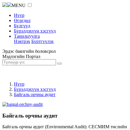
MENU
Нүүр
Өгөгдөл
Бүлгүүд
Бүрэлдэхүүн хэсгүүд
Танилцуулга
Нэвтрэх
Бүртгүүлэх
Эрдэс баялгийн боловсрол
Мэдлэгийн Портал
Нүүр
Бүрэлдэхүүн хэсгүүд
Байгаль орчны аудит
Байгаль орчны аудит
Байгаль орчны аудит (Environmental Audit): СЕСМИМ төслийн