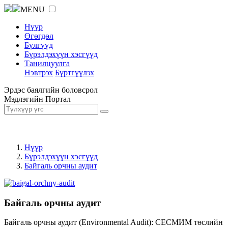
MENU
Нүүр
Өгөгдөл
Бүлгүүд
Бүрэлдэхүүн хэсгүүд
Танилцуулга
Нэвтрэх
Бүртгүүлэх
Эрдэс баялгийн боловсрол
Мэдлэгийн Портал
Нүүр
Бүрэлдэхүүн хэсгүүд
Байгаль орчны аудит
Байгаль орчны аудит
Байгаль орчны аудит (Environmental Audit): СЕСМИМ төслийн