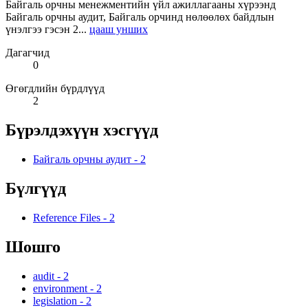
Байгаль орчны менежментийн үйл ажиллагааны хүрээнд
Байгаль орчны аудит, Байгаль орчинд нөлөөлөх байдлын
үнэлгээ гэсэн 2...
цааш унших
Дагагчид
0
Өгөгдлийн бүрдлүүд
2
Бүрэлдэхүүн хэсгүүд
Байгаль орчны аудит
-
2
Бүлгүүд
Reference Files
-
2
Шошго
audit
-
2
environment
-
2
legislation
-
2