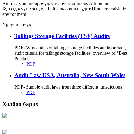
Ашиглах зөвшөөрлүүд:
Creative Commons Attribution
Бүрэлдэхүүн хэсгүүд:
Байгаль орчны аудит
Шошго:
legislation
environment
Үр дүнг шүүх
Tailings Storage Facilities (TSF) Audits
PDF- Why audits of tailings storage facilities are important,
audit criteria for tailings storage facilities, overview of “Best
Practice”
PDF
Audit Law USA, Australia, New South Wales
PDF- Sample audit laws from three different jurisdictions
PDF
Холбоо барих
Хаяг: Ашигт малтмал, газрын тосны газар, Монгол Улс, Улаанбаатар хот
15170, Чингэлтэй дүүрэг, Барилгачдын талбай-3, Засгийн газрын XII байр,
баруун жигүүр
Факс: 976-11-310370