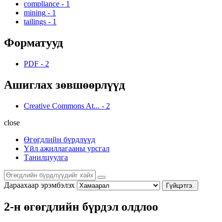
compliance
-
1
mining
-
1
tailings
-
1
Форматууд
PDF
-
2
Ашиглах зөвшөөрлүүд
Creative Commons At...
-
2
close
Өгөгдлийн бүрдлүүд
Үйл ажиллагааны урсгал
Танилцуулга
Дараахаар эрэмбэлэх
Гүйцэтгэ.
2-н өгөгдлийн бүрдэл олдлоо