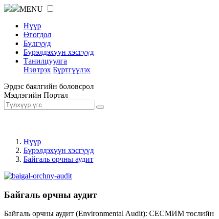
MENU
Нүүр
Өгөгдөл
Бүлгүүд
Бүрэлдэхүүн хэсгүүд
Танилцуулга
Нэвтрэх
Бүртгүүлэх
Эрдэс баялгийн боловсрол
Мэдлэгийн Портал
Нүүр
Бүрэлдэхүүн хэсгүүд
Байгаль орчны аудит
Байгаль орчны аудит
Байгаль орчны аудит (Environmental Audit): СЕСМИМ төслийн