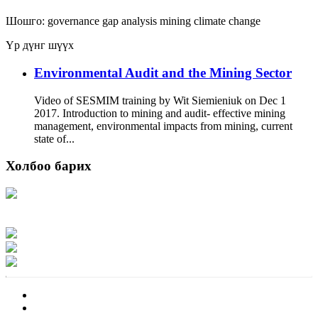
Шошго:
governance
gap analysis
mining
climate change
Үр дүнг шүүх
Environmental Audit and the Mining Sector
Video of SESMIM training by Wit Siemieniuk on Dec 1
2017. Introduction to mining and audit- effective mining
management, environmental impacts from mining, current
state of...
Холбоо барих
Хаяг: Ашигт малтмал, газрын тосны газар, Монгол Улс, Улаанбаатар хот
15170, Чингэлтэй дүүрэг, Барилгачдын талбай-3, Засгийн газрын XII байр,
баруун жигүүр
Факс: 976-11-310370
Вэб админ: 976-51-263915
Цахим шуудан: info@mrpam.gov.mn