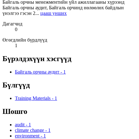
Байгаль орчны менежментийн үйл ажиллагааны хүрээнд
Байгаль орчны аудит, Байгаль орчинд нөлөөлөх байдлын
үнэлгээ гэсэн 2...
цааш унших
Дагагчид
0
Өгөгдлийн бүрдлүүд
1
Бүрэлдэхүүн хэсгүүд
Байгаль орчны аудит
-
1
Бүлгүүд
Training Materials
-
1
Шошго
audit
-
1
climate change
-
1
environment
-
1