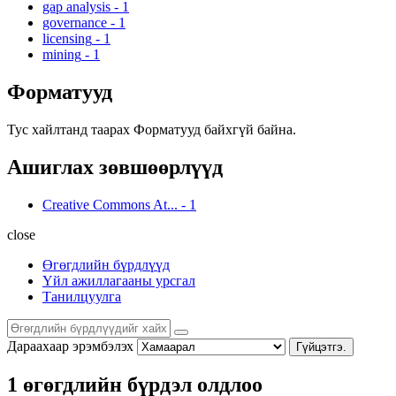
gap analysis
-
1
governance
-
1
licensing
-
1
mining
-
1
Форматууд
Тус хайлтанд таарах Форматууд байхгүй байна.
Ашиглах зөвшөөрлүүд
Creative Commons At...
-
1
close
Өгөгдлийн бүрдлүүд
Үйл ажиллагааны урсгал
Танилцуулга
Дараахаар эрэмбэлэх
Гүйцэтгэ.
1 өгөгдлийн бүрдэл олдлоо