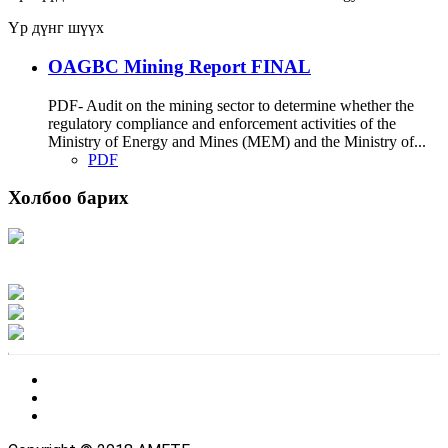
Үр дүнг шүүх
OAGBC Mining Report FINAL
PDF- Audit on the mining sector to determine whether the
regulatory compliance and enforcement activities of the
Ministry of Energy and Mines (MEM) and the Ministry of...
PDF
Холбоо барих
Хаяг: Ашигт малтмал, газрын тосны газар, Монгол Улс, Улаанбаатар хот
15170, Чингэлтэй дүүрэг, Барилгачдын талбай-3, Засгийн газрын XII байр,
баруун жигүүр
Факс: 976-11-310370
Вэб админ: 976-51-263915
Цахим шуудан: info@mrpam.gov.mn