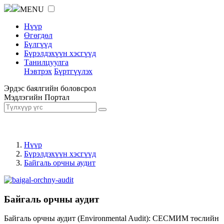
MENU
Нүүр
Өгөгдөл
Бүлгүүд
Бүрэлдэхүүн хэсгүүд
Танилцуулга
Нэвтрэх
Бүртгүүлэх
Эрдэс баялгийн боловсрол
Мэдлэгийн Портал
Нүүр
Бүрэлдэхүүн хэсгүүд
Байгаль орчны аудит
Байгаль орчны аудит
Байгаль орчны аудит (Environmental Audit): СЕСМИМ төслийн