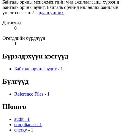
Байгаль орчны менежментийн үйл ажиллагааны хүрээнд
Байгаль орчны аудит, Байгаль орчинд нөлөөлөх байдлын
үнэлгээ гэсэн 2...
цааш унших
Дагагчид
0
Өгөгдлийн бүрдлүүд
1
Бүрэлдэхүүн хэсгүүд
Байгаль орчны аудит
-
1
Бүлгүүд
Reference Files
-
1
Шошго
audit
-
1
compliance
-
1
energy
-
1