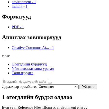
environment
-
1
mining
-
1
Форматууд
PDF
-
1
Ашиглах зөвшөөрлүүд
Creative Commons At...
-
1
close
Өгөгдлийн бүрдлүүд
Үйл ажиллагааны урсгал
Танилцуулга
Дараахаар эрэмбэлэх
Гүйцэтгэ.
1 өгөгдлийн бүрдэл олдлоо
Бүлгүүд:
Reference Files
Шошго:
environment
energy